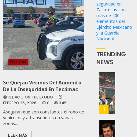
seguridad en
Zacatecas con
más de 400
elementos del
Ejército Mexicano
y la Guardia
Nacional
TRENDING
NEWS
Noticias
Con
Se Quejan Vecinos Del Aumento
Nueva
De La Inseguridad En Tecámac
Obras,
REDACCIÓN THE ÉXODO
Eduard
FEBRERO 26, 2026
0
345
Ramír
1
Aseguran que son constantes el robo de
Impul
vehículos y a transeúntes en varias
La
zonas...
Transf
Pedro
Integr
Haces
LEER MÁS