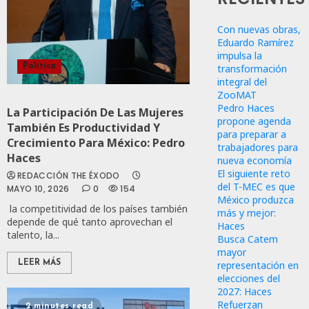
Con nuevas obras,
Eduardo Ramírez
impulsa la
transformación
Política
integral del
ZooMAT
Pedro Haces
La Participación De Las Mujeres
propone agenda
También Es Productividad Y
para preparar a
Crecimiento Para México: Pedro
trabajadores para
Haces
nueva economía
El siguiente reto
REDACCIÓN THE ÉXODO
del T-MEC es que
MAYO 10, 2026
0
154
México produzca
la competitividad de los países también
más y mejor:
depende de qué tanto aprovechan el
Haces
talento, la...
Busca Catem
mayor
representación en
LEER MÁS
elecciones del
2027: Haces
Refuerzan
2 minutes read