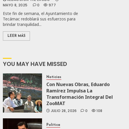
JULIO
El
167
MAYO 8, 2025
0
977
19,
Recorr
2026
Este fin de semana, el Ayuntamiento de
De
Tecámac redoblará sus esfuerzos para
0
Superv
brindar tranquilidad...
Del
203
Tren
LEER MÁS
Maya
De
Carga
YOU MAY HAVE MISSED
JULIO
18,
2026
Noticias
Con Nuevas Obras, Eduardo
0
Ramírez Impulsa La
153
Transformación Integral Del
ZooMAT
JULIO 28, 2026
0
108
Política