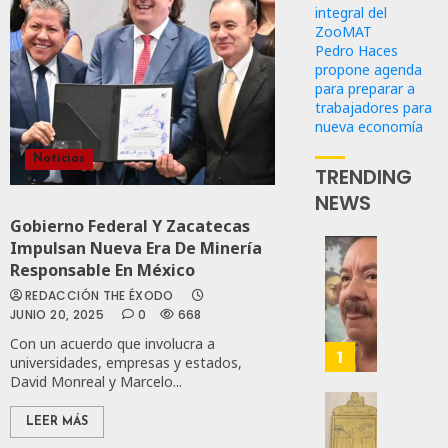
integral del
ZooMAT
Pedro Haces
propone agenda
para preparar a
trabajadores para
nueva economía
Noticias
TRENDING
NEWS
Gobierno Federal Y Zacatecas
Impulsan Nueva Era De Minería
Desta
Responsable En México
Ignaci
REDACCIÓN THE ÉXODO
Mier
JUNIO 20, 2025
0
668
Que
Con un acuerdo que involucra a
Alianz
1
universidades, empresas y estados,
De
David Monreal y Marcelo...
Moren
PT
Gober
LEER MÁS
Y
Eduard