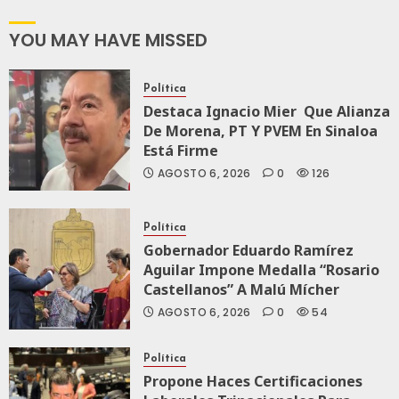
2027:
JULIO
Haces
YOU MAY HAVE MISSED
24,
2026
JULIO
21,
0
Política
2026
Destaca Ignacio Mier Que Alianza
109
0
De Morena, PT Y PVEM En Sinaloa
Está Firme
144
AGOSTO 6, 2026
0
126
Política
Gobernador Eduardo Ramírez
Aguilar Impone Medalla “Rosario
Castellanos” A Malú Mícher
AGOSTO 6, 2026
0
54
Política
Propone Haces Certificaciones