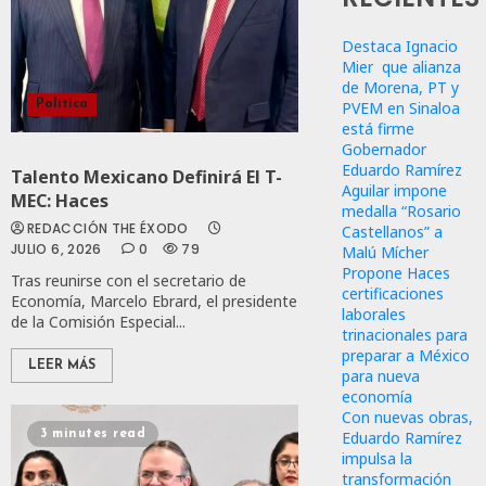
Destaca Ignacio
Mier que alianza
de Morena, PT y
PVEM en Sinaloa
Política
está firme
Gobernador
Eduardo Ramírez
Talento Mexicano Definirá El T-
Aguilar impone
MEC: Haces
medalla “Rosario
REDACCIÓN THE ÉXODO
Castellanos” a
JULIO 6, 2026
0
79
Malú Mícher
Propone Haces
Tras reunirse con el secretario de
certificaciones
Economía, Marcelo Ebrard, el presidente
laborales
de la Comisión Especial...
trinacionales para
preparar a México
LEER MÁS
para nueva
economía
Con nuevas obras,
Eduardo Ramírez
3 minutes read
impulsa la
transformación