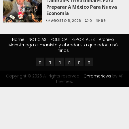
Laborales Trinacionales Para
Preparar A México Para Nueva
Economía
AGOSTO 5, 2026
0
69
Home
NOTICIAS
POLITICA
REPORTAJES
Archivo
Marx Arriaga el marxista y obradorista que adoctrinó
niños
Copyright © 2026 All rights reserved.
|
ChromeNews
by AF
themes.