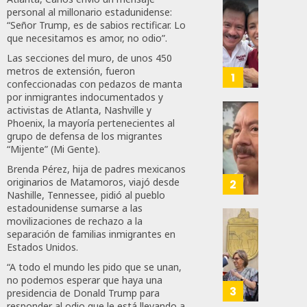
personal al millonario estadunidense:
Revira
“Señor Trump, es de sabios rectificar. Lo
Senado
que necesitamos es amor, no odio”.
De
Las secciones del muro, de unos 450
Moren
metros de extensión, fueron
Afirma
1
confeccionadas con pedazos de manta
De
por inmigrantes indocumentados y
Bill
activistas de Atlanta, Nashville y
O’Reill
Desta
Phoenix, la mayoría pertenecientes al
Y
Ignaci
grupo de defensa de los migrantes
“Mijente” (Mi Gente).
Recha
Mier
Interv
Que
Brenda Pérez, hija de padres mexicanos
Alianz
originarios de Matamoros, viajó desde
2
Nashille, Tennessee, pidió al pueblo
AGOSTO
De
8, 2026
estadounidense sumarse a las
Moren
movilizaciones de rechazo a la
PT
Gober
0
separación de familias inmigrantes en
Y
Eduard
Estados Unidos.
87
PVEM
Ramír
“A todo el mundo les pido que se unan,
En
Aguila
no podemos esperar que haya una
Sinalo
Impon
3
presidencia de Donald Trump para
Está
Medall
responder al odio que le está llevando a