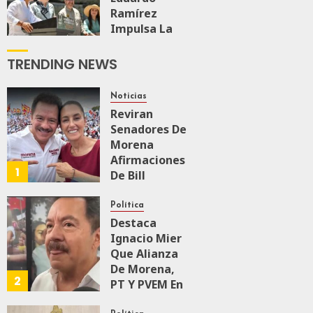
0
87
Ramírez
Impulsa La
Transformación
Integral Del
TRENDING NEWS
ZooMAT
JULIO 28, 2026
Noticias
0
127
Reviran
Senadores De
Morena
Afirmaciones
1
De Bill
O’Reillyen Y
Rechazan
Política
Intervencionismo
Destaca
Ignacio Mier
Que Alianza
AGOSTO 8, 2026
0
87
De Morena,
2
PT Y PVEM En
Sinaloa Está