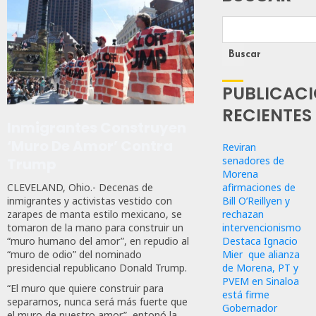
Buscar
PUBLICAC
RECIENTES
Inmigrantes Construyen
‘muro De Amor’ Contra
Reviran
senadores de
Trump
Morena
CLEVELAND, Ohio.- Decenas de
afirmaciones de
inmigrantes y activistas vestido con
Bill O’Reillyen y
zarapes de manta estilo mexicano, se
rechazan
tomaron de la mano para construir un
intervencionismo
“muro humano del amor”, en repudio al
Destaca Ignacio
“muro de odio” del nominado
Mier que alianza
presidencial republicano Donald Trump.
de Morena, PT y
PVEM en Sinaloa
“El muro que quiere construir para
está firme
separarnos, nunca será más fuerte que
Gobernador
el muro de nuestro amor”, entonó la