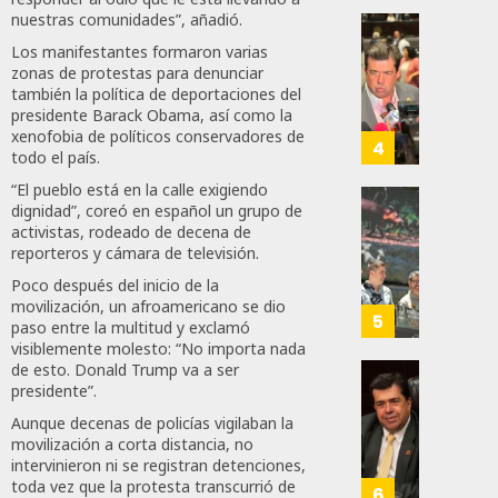
Firme
“Rosar
nuestras comunidades”, añadió.
Castel
Propo
Los manifestantes formaron varias
AGOSTO
A
Haces
zonas de protestas para denunciar
6, 2026
Malú M
Certif
también la política de deportaciones del
presidente Barack Obama, así como la
Labora
0
xenofobia de políticos conservadores de
AGOSTO
Trinac
4
168
todo el país.
6, 2026
Para
“El pueblo está en la calle exigiendo
Prepar
0
dignidad”, coreó en español un grupo de
A
Con
92
activistas, rodeado de decena de
Méxic
Nueva
reporteros y cámara de televisión.
Para
Obras,
Poco después del inicio de la
Nueva
Eduard
movilización, un afroamericano se dio
Econo
Ramír
5
paso entre la multitud y exclamó
Impul
visiblemente molesto: “No importa nada
AGOSTO
La
de esto. Donald Trump va a ser
5, 2026
Transf
presidente”.
Pedro
Integr
Haces
0
Aunque decenas de policías vigilaban la
Del
Propo
movilización a corta distancia, no
82
ZooMA
Agend
intervinieron ni se registran detenciones,
toda vez que la protesta transcurrió de
Para
6