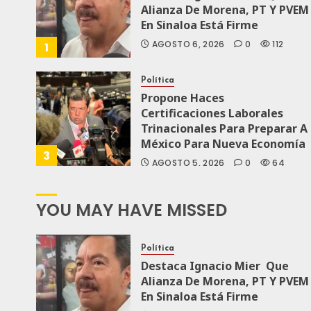
Alianza De Morena, PT Y PVEM
En Sinaloa Está Firme
AGOSTO 6, 2026
0
112
1
Política
Propone Haces
Certificaciones Laborales
Trinacionales Para Preparar A
México Para Nueva Economía
3
AGOSTO 5, 2026
0
64
YOU MAY HAVE MISSED
Política
Destaca Ignacio Mier Que
Alianza De Morena, PT Y PVEM
En Sinaloa Está Firme