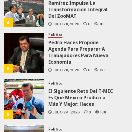
Ramírez Impulsa La
Transformación Integral
Del ZooMAT
4
JULIO 28, 2026
0
111
Política
Pedro Haces Propone
Agenda Para Preparar A
Trabajadores Para Nueva
Economía
5
JULIO 28, 2026
0
161
Política
El Siguiente Reto Del T-MEC
Es Que México Produzca
Más Y Mejor: Haces
JULIO 24, 2026
0
108
6
Política