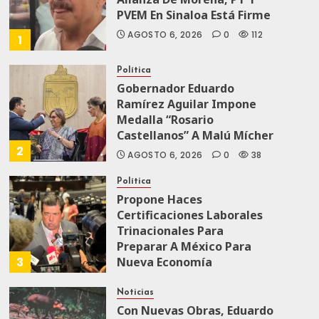
PVEM En Sinaloa Está Firme
AGOSTO 6, 2026
0
112
1
Política
Gobernador Eduardo
Ramírez Aguilar Impone
Medalla “Rosario
Castellanos” A Malú Mícher
2
AGOSTO 6, 2026
0
38
Política
Propone Haces
Certificaciones Laborales
Trinacionales Para
Preparar A México Para
3
Nueva Economía
AGOSTO 5, 2026
0
64
Noticias
Con Nuevas Obras, Eduardo