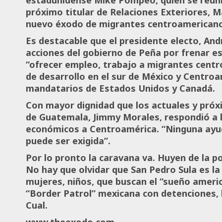
próximo titular de Relaciones Exteriores, M
nuevo éxodo de migrantes centroamerican
Es destacable que el presidente electo, And
acciones del gobierno de Peña por frenar es
“ofrecer empleo, trabajo a migrantes cent
de desarrollo en el sur de México y Centroa
mandatarios de Estados Unidos y Canadá.
Con mayor dignidad que los actuales y próx
de Guatemala, Jimmy Morales, respondió a 
económicos a Centroamérica. “Ninguna ayud
puede ser exigida”.
Por lo pronto la caravana va. Huyen de la p
No hay que olvidar que San Pedro Sula es la
mujeres, niños, que buscan el “sueño ameri
“Border Patrol” mexicana con detenciones, b
Cual.
www.theexodo.com