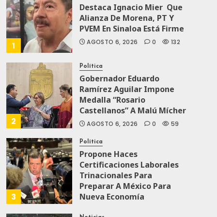
Destaca Ignacio Mier Que
Alianza De Morena, PT Y
PVEM En Sinaloa Está Firme
AGOSTO 6, 2026
0
132
1
Política
Gobernador Eduardo
Ramírez Aguilar Impone
Medalla “Rosario
Castellanos” A Malú Mícher
2
AGOSTO 6, 2026
0
59
Política
Propone Haces
Certificaciones Laborales
Trinacionales Para
Preparar A México Para
3
Nueva Economía
AGOSTO 5, 2026
0
69