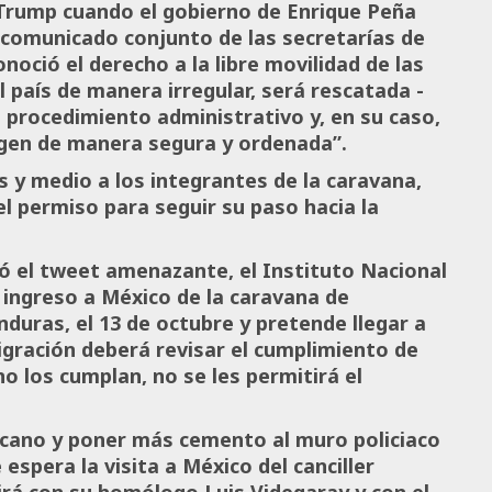
 Trump cuando el gobierno de Enrique Peña
 comunicado conjunto de las secretarías de
oció el derecho a la libre movilidad de las
 país de manera irregular, será rescatada -
a procedimiento administrativo y, en su caso,
igen de manera segura y ordenada”.
 y medio a los integrantes de la caravana,
el permiso para seguir su paso hacia la
 el tweet amenazante, el Instituto Nacional
 ingreso a México de la caravana de
duras, el 13 de octubre y pretende llegar a
igración deberá revisar el cumplimiento de
no los cumplan, no se les permitirá el
xicano y poner más cemento al muro policiaco
espera la visita a México del canciller
rá con su homólogo Luis Videgaray y con el