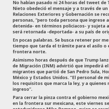
No habían pasado ni 24 horas del tweet de
Nieto obedeció el mensaje y a través de un
Relaciones Exteriores y Gobernación se recon
personas, “pero toda persona que ingrese al
detenida- en términos policiacos- y sujeta 
será retornada -deportada- a su país de or
En pocas palabras. Se busca retener por mes
tiempo que tarda el trámite para el asilo o 
frontera norte.
Asimismo horas después de que Trump lanzó
de Migración (INM) advirtió que impedirá el
migrantes que partió de San Pedro Sula, Hon
México y Estados Unidos. “El personal de m
los requisitos que marca la ley, y a quienes 
ingreso”.
Para cerrar la pinza contra el gobierno me
en la frontera sur mexicana, este viernes se 
estadunidense Mike Pompeo, quien se reuni