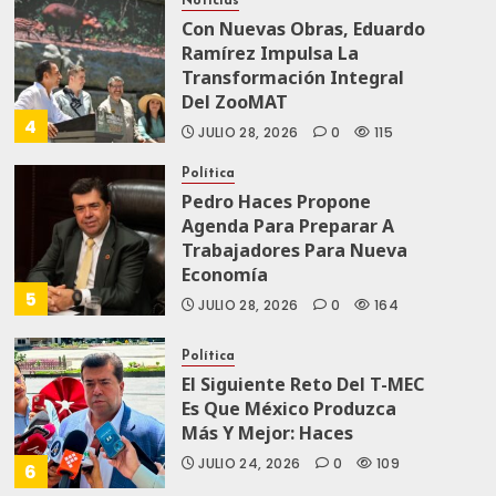
Noticias
Con Nuevas Obras, Eduardo
Ramírez Impulsa La
Transformación Integral
Del ZooMAT
4
JULIO 28, 2026
0
115
Política
Pedro Haces Propone
Agenda Para Preparar A
Trabajadores Para Nueva
Economía
5
JULIO 28, 2026
0
164
Política
El Siguiente Reto Del T-MEC
Es Que México Produzca
Más Y Mejor: Haces
JULIO 24, 2026
0
109
6