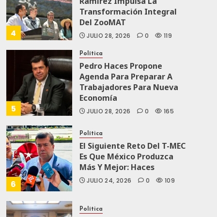
Ramírez Impulsa La
Transformación Integral
Del ZooMAT
4
JULIO 28, 2026
0
119
Política
Pedro Haces Propone
Agenda Para Preparar A
Trabajadores Para Nueva
Economía
5
JULIO 28, 2026
0
165
Política
El Siguiente Reto Del T-MEC
Es Que México Produzca
Más Y Mejor: Haces
JULIO 24, 2026
0
109
6
Política