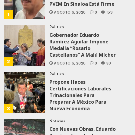
PVEM En Sinaloa Está Firme
AGOSTO 6, 2026
0
159
1
Política
Gobernador Eduardo
Ramírez Aguilar Impone
Medalla “Rosario
Castellanos” A Malú Mícher
2
AGOSTO 6, 2026
0
80
Política
Propone Haces
Certificaciones Laborales
Trinacionales Para
Preparar A México Para
3
Nueva Economía
AGOSTO 5, 2026
0
71
Noticias
Con Nuevas Obras, Eduardo