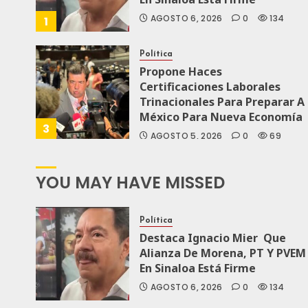
AGOSTO 6, 2026
0
134
1
Política
Propone Haces
Certificaciones Laborales
Trinacionales Para Preparar A
México Para Nueva Economía
3
AGOSTO 5, 2026
0
69
YOU MAY HAVE MISSED
Política
Destaca Ignacio Mier Que
Alianza De Morena, PT Y PVEM
En Sinaloa Está Firme
AGOSTO 6, 2026
0
134