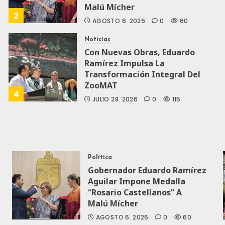
Malú Mícher
2
AGOSTO 6, 2026
0
60
Noticias
Con Nuevas Obras, Eduardo
Ramírez Impulsa La
Transformación Integral Del
ZooMAT
4
JULIO 28, 2026
0
115
Política
Gobernador Eduardo Ramírez
Aguilar Impone Medalla
“Rosario Castellanos” A
Malú Mícher
AGOSTO 6, 2026
0
60