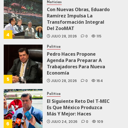
Noticias
Con Nuevas Obras, Eduardo
Ramírez Impulsa La
Transformación Integral
Del ZooMAT
4
JULIO 28, 2026
0
115
Política
Pedro Haces Propone
Agenda Para Preparar A
Trabajadores Para Nueva
Economía
5
JULIO 28, 2026
0
164
Política
El Siguiente Reto Del T-MEC
Es Que México Produzca
Más Y Mejor: Haces
JULIO 24, 2026
0
109
6