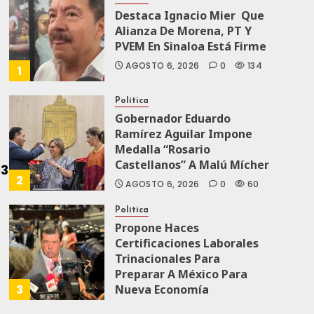
Destaca Ignacio Mier Que
Alianza De Morena, PT Y
PVEM En Sinaloa Está Firme
AGOSTO 6, 2026
0
134
1
Política
Gobernador Eduardo
Ramírez Aguilar Impone
Medalla “Rosario
Castellanos” A Malú Mícher
2
AGOSTO 6, 2026
0
60
Política
Propone Haces
Certificaciones Laborales
Trinacionales Para
Preparar A México Para
3
Nueva Economía
AGOSTO 5, 2026
0
69