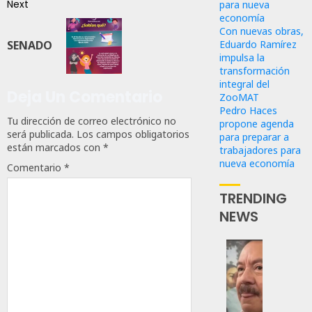
Next
para nueva
economía
Con nuevas obras,
Eduardo Ramírez
SENADO
impulsa la
transformación
integral del
Deja Un Comentario
ZooMAT
Pedro Haces
Tu dirección de correo electrónico no
propone agenda
será publicada.
Los campos obligatorios
para preparar a
están marcados con
*
trabajadores para
nueva economía
Comentario
*
TRENDING
NEWS
Desta
Ignaci
Mier
Que