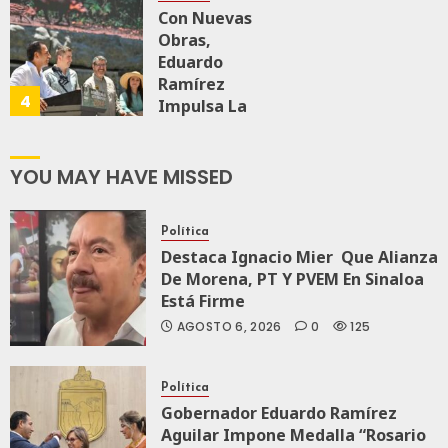
Nueva
Con Nuevas
Economía
Obras,
Eduardo
Ramírez
AGOSTO 5, 2026
4
0
68
Impulsa La
Transformación
Integral Del
ZooMAT
YOU MAY HAVE MISSED
JULIO 28, 2026
0
114
Política
Destaca Ignacio Mier Que Alianza
De Morena, PT Y PVEM En Sinaloa
Está Firme
AGOSTO 6, 2026
0
125
Política
Gobernador Eduardo Ramírez
Aguilar Impone Medalla “Rosario