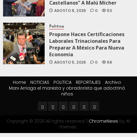
Castellanos” A Malú Mícher
AGOSTO 6, 2026
0
53
Política
Propone Haces Certificaciones
Laborales Trinacionales Para
Preparar A México Para Nueva
Economía
AGOSTO 5, 2026
0
68
Home
NOTICIAS
POLITICA
REPORTAJES
Archivo
Marx Arriaga el marxista y obradorista que adoctrinó
niños
Copyright © 2026 All rights reserved.
|
ChromeNews
by AF
themes.