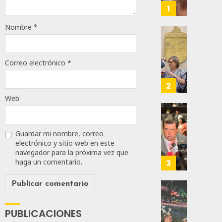
Alianz
1
De
Nombre
*
Moren
PT
Gober
Y
Eduard
PVEM
Ramír
Correo electrónico
*
En
Aguila
Sinalo
Impon
2
Está
Medall
Web
Firme
“Rosar
Castel
Propo
AGOSTO
A
Haces
Guardar mi nombre, correo
6, 2026
Malú M
Certif
electrónico y sitio web en este
Labora
0
navegador para la próxima vez que
AGOSTO
Trinac
haga un comentario.
3
125
6, 2026
Para
Prepar
0
A
Con
53
Méxic
Nueva
PUBLICACIONES
Para
Obras,