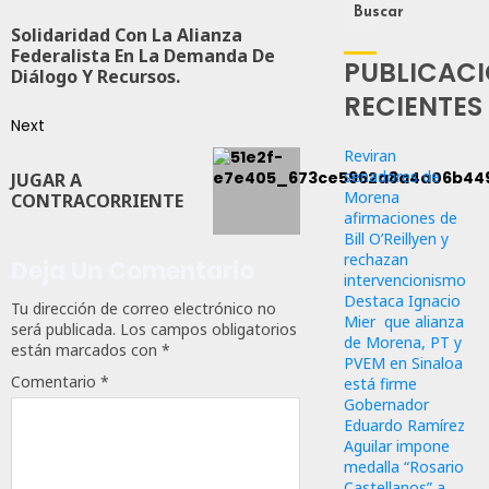
Buscar
Solidaridad Con La Alianza
Federalista En La Demanda De
PUBLICAC
Diálogo Y Recursos.
RECIENTES
Next
Reviran
senadores de
JUGAR A
Morena
CONTRACORRIENTE
afirmaciones de
Bill O’Reillyen y
rechazan
Deja Un Comentario
intervencionismo
Destaca Ignacio
Tu dirección de correo electrónico no
Mier que alianza
será publicada.
Los campos obligatorios
de Morena, PT y
están marcados con
*
PVEM en Sinaloa
Comentario
*
está firme
Gobernador
Eduardo Ramírez
Aguilar impone
medalla “Rosario
Castellanos” a