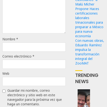
Malú Mícher
Propone Haces
certificaciones
laborales
trinacionales para
preparar a México
para nueva
economía
Nombre
*
Con nuevas obras,
Eduardo Ramírez
impulsa la
transformación
Correo electrónico
*
integral del
ZooMAT
Web
TRENDING
NEWS
Guardar mi nombre, correo
electrónico y sitio web en este
Revira
navegador para la próxima vez que
Senado
haga un comentario.
De