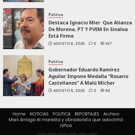
Política
Destaca Ignacio Mier Que Alianza
De Morena, PT Y PVEM En Sinaloa
Está Firme
AGOSTO 6, 2026
0
167
Política
Gobernador Eduardo Ramírez
Aguilar Impone Medalla “Rosario
Castellanos” A Malú Mícher
AGOSTO 6, 2026
0
88
Home
NOTICIAS
POLITICA
REPORTAJES
Archivo
Marx Arriaga el marxista y obradorista que adoctrinó
niños