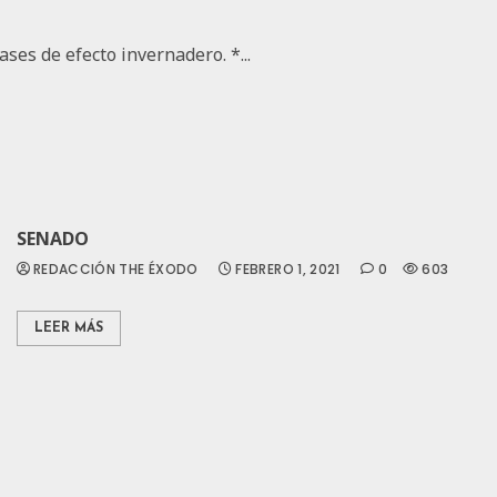
ses de efecto invernadero. *...
SENADO
REDACCIÓN THE ÉXODO
FEBRERO 1, 2021
0
603
LEER MÁS