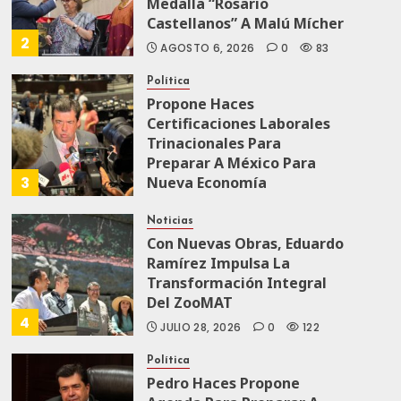
Medalla “Rosario
Castellanos” A Malú Mícher
2
AGOSTO 6, 2026
0
83
Política
Propone Haces
Certificaciones Laborales
Trinacionales Para
Preparar A México Para
3
Nueva Economía
AGOSTO 5, 2026
0
73
Noticias
Con Nuevas Obras, Eduardo
Ramírez Impulsa La
Transformación Integral
Del ZooMAT
4
JULIO 28, 2026
0
122
Política
Pedro Haces Propone