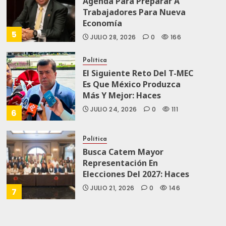
Agenda Para Preparar A
Trabajadores Para Nueva
Economía
5
JULIO 28, 2026
0
166
Política
El Siguiente Reto Del T-MEC
Es Que México Produzca
Más Y Mejor: Haces
JULIO 24, 2026
0
111
6
Política
Busca Catem Mayor
Representación En
Elecciones Del 2027: Haces
JULIO 21, 2026
0
146
7