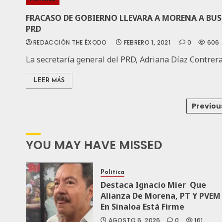
FRACASO DE GOBIERNO LLEVARA A MORENA A BUSC
PRD
REDACCIÓN THE ÉXODO
FEBRERO 1, 2021
0
606
La secretaría general del PRD, Adriana Díaz Contreras 
LEER MÁS
Previou
YOU MAY HAVE MISSED
Política
Destaca Ignacio Mier Que
Alianza De Morena, PT Y PVEM
En Sinaloa Está Firme
AGOSTO 6, 2026
0
161