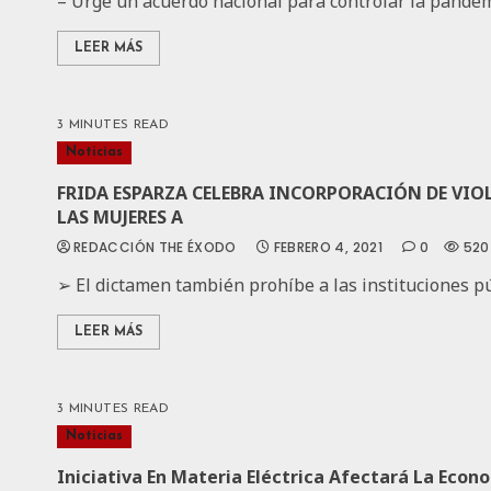
– Urge un acuerdo nacional para controlar la pandemia
LEER MÁS
3 MINUTES READ
Noticias
FRIDA ESPARZA CELEBRA INCORPORACIÓN DE VIOL
LAS MUJERES A
REDACCIÓN THE ÉXODO
FEBRERO 4, 2021
0
520
➢ El dictamen también prohíbe a las instituciones púb
LEER MÁS
3 MINUTES READ
Noticias
Iniciativa En Materia Eléctrica Afectará La Econ