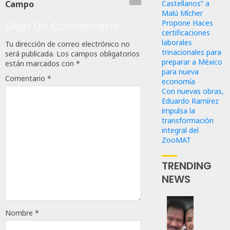
Campo
Castellanos” a
Malú Mícher
Propone Haces
Deja Un Comentario
certificaciones
laborales
Tu dirección de correo electrónico no
trinacionales para
será publicada.
Los campos obligatorios
preparar a México
están marcados con
*
para nueva
Comentario
*
economía
Con nuevas obras,
Eduardo Ramírez
impulsa la
transformación
integral del
ZooMAT
TRENDING
NEWS
Revira
Nombre
*
Senado