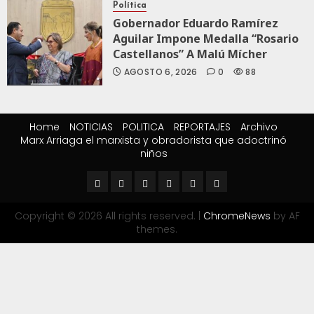
Política
Gobernador Eduardo Ramírez
Aguilar Impone Medalla “Rosario
Castellanos” A Malú Mícher
AGOSTO 6, 2026
0
88
Home
NOTICIAS
POLITICA
REPORTAJES
Archivo
Marx Arriaga el marxista y obradorista que adoctrinó
niños
Copyright © 2026 All rights reserved.
|
ChromeNews
by AF
themes.