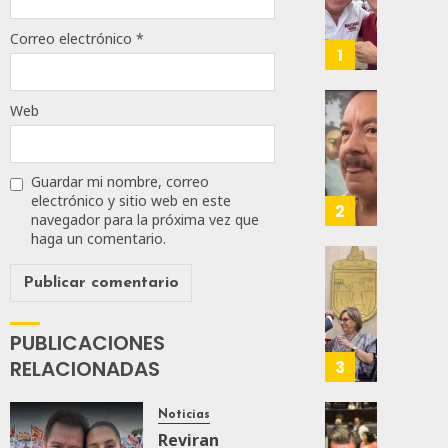
De
Moren
Correo electrónico
*
Afirma
1
De
Bill
Web
O’Reill
Desta
Y
Ignaci
Recha
Mier
Guardar mi nombre, correo
Interv
Que
electrónico y sitio web en este
Alianz
2
navegador para la próxima vez que
AGOSTO
De
haga un comentario.
8, 2026
Moren
PT
Gober
0
Y
Eduard
57
PVEM
Ramír
En
PUBLICACIONES
Aguila
Sinalo
Impon
RELACIONADAS
3
Está
Medall
Firme
“Rosar
Noticias
Castel
Propo
Reviran
AGOSTO