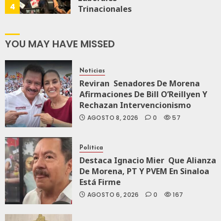
4
Trinacionales
AGOSTO 6, 2026
0
88
Para Preparar
A México Para
Nueva
YOU MAY HAVE MISSED
Economía
Noticias
AGOSTO 5, 2026
Reviran Senadores De Morena
0
78
Afirmaciones De Bill O’Reillyen Y
Rechazan Intervencionismo
AGOSTO 8, 2026
0
57
Política
Destaca Ignacio Mier Que Alianza
De Morena, PT Y PVEM En Sinaloa
Está Firme
AGOSTO 6, 2026
0
167