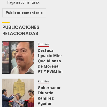
haga un comentario.
PUBLICACIONES
RELACIONADAS
Política
Destaca
Ignacio Mier
Que Alianza
De Morena,
PT Y PVEM En
Sinaloa Está
Firme
Política
Gobernador
Eduardo
AGOSTO 6, 2026
0
161
Ramírez
Aguilar