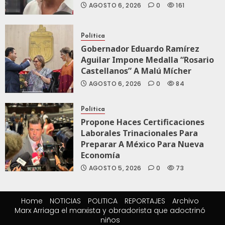
AGOSTO 6, 2026
0
161
Política
Gobernador Eduardo Ramírez
Aguilar Impone Medalla “Rosario
Castellanos” A Malú Mícher
AGOSTO 6, 2026
0
84
Política
Propone Haces Certificaciones
Laborales Trinacionales Para
Preparar A México Para Nueva
Economía
AGOSTO 5, 2026
0
73
Home
NOTICIAS
POLITICA
REPORTAJES
Archivo
Marx Arriaga el marxista y obradorista que adoctrinó
niños