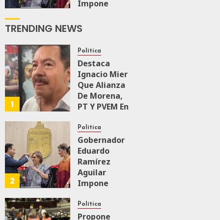
Impone
Medalla
“Rosario
TRENDING NEWS
Castellanos”
A
Política
Malú Mícher
Destaca
Ignacio Mier
AGOSTO 6, 2026
Que Alianza
0
84
De Morena,
1
PT Y PVEM En
Sinaloa Está
Firme
Política
Gobernador
Eduardo
AGOSTO 6, 2026
0
161
Ramírez
Aguilar
2
Impone
Medalla
“Rosario
Política
Castellanos”
Propone