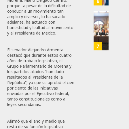
Morena, Mario Delgado Carrillo,
6
JULIO
porque -a pesar de la dificultad de
MEC
28,
conducir a un movimiento tan
Es
2026
amplio y diverso-, lo ha sacado
Que
Busca
adelante, ha actuado con
0
Méxic
Catem
honestidad y lealtad al movimiento
Produz
Mayor
166
y al Presidente de México.
Más
Repres
Y
En
7
El senador Alejandro Armenta
Mejor:
Elecci
destacó que durante estos cuatro
Haces
Del
años de trabajo legislativo, el
2027:
Grupo Parlamentario de Morena y
JULIO
Haces
los partidos aliados “han dado
24,
resultados al Presidente de la
2026
República”, ya que se aprobó el cien
JULIO
21,
0
por ciento de las iniciativas
2026
enviadas por el Ejecutivo federal,
111
tanto constitucionales como a
0
leyes secundarias.
146
Afirmó que el año y medio que
resta de su función legislativa