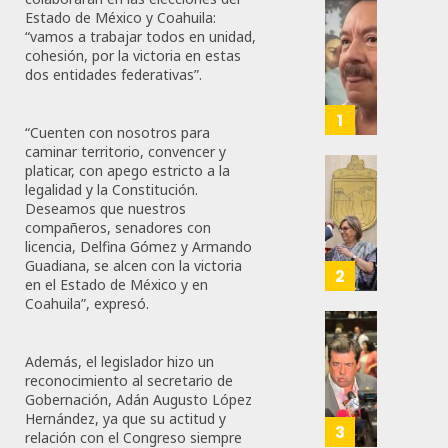
Estado de México y Coahuila:
Desta
“vamos a trabajar todos en unidad,
Ignaci
cohesión, por la victoria en estas
Mier
dos entidades federativas”.
Que
Alianz
1
“Cuenten con nosotros para
De
caminar territorio, convencer y
Moren
platicar, con apego estricto a la
PT
Gober
legalidad y la Constitución.
Y
Eduard
Deseamos que nuestros
PVEM
Ramír
compañeros, senadores con
En
licencia, Delfina Gómez y Armando
Aguila
Guadiana, se alcen con la victoria
Sinalo
Impon
2
en el Estado de México y en
Está
Medall
Coahuila”, expresó.
Firme
“Rosar
Castel
Propo
AGOSTO
A
Haces
Además, el legislador hizo un
6, 2026
Malú M
reconocimiento al secretario de
Certif
Gobernación, Adán Augusto López
Labora
0
Hernández, ya que su actitud y
AGOSTO
Trinac
3
161
relación con el Congreso siempre
6, 2026