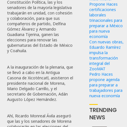
Constitución Política, las y los
Propone Haces
senadores de la mayoría legislativa
certificaciones
trabajarán en unidad, con cohesión
laborales
y colaboración, para que sus
trinacionales para
compañeros de partido, Delfina
preparar a México
Gómez Álvarez y Armando
para nueva
Guadiana Tijerina, ganen las
economía
elecciones para renovar las
Con nuevas obras,
gubernaturas del Estado de México
Eduardo Ramírez
y Coahuila.
impulsa la
transformación
integral del
A la inauguración de la plenaria, que
ZooMAT
se llevó a cabo en la Antigua
Pedro Haces
Casona de Xicoténcatl, asistieron el
propone agenda
presidente nacional de Morena,
para preparar a
Mario Delgado Carrillo, y el
trabajadores para
secretario de Gobernación, Adán
nueva economía
Augusto López Hernández.
TRENDING
Ahí, Ricardo Monreal Ávila aseguró
NEWS
que las y los senadores de Morena
colaborarán en las elecciones del