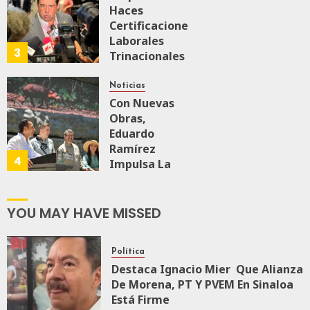
A
Haces
Malú Mícher
Certificaciones
Laborales
3
Trinacionales
AGOSTO 6, 2026
0
84
Para Preparar
A México Para
Noticias
Nueva
Con Nuevas
Economía
Obras,
Eduardo
Ramírez
AGOSTO 5, 2026
4
0
73
Impulsa La
Transformación
Integral Del
ZooMAT
YOU MAY HAVE MISSED
JULIO 28, 2026
0
122
Política
Destaca Ignacio Mier Que Alianza
De Morena, PT Y PVEM En Sinaloa
Está Firme