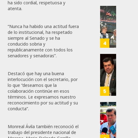
Para
ha sido cordial, respetuosa y
Prepar
0
atenta.
A
Con
84
Méxic
Nueva
“Nunca ha habido una actitud fuera
Para
Obras,
de lo institucional, ha respetado
Nueva
Eduard
siempre al Senado y se ha
Econo
Ramír
4
conducido sobria y
Impul
republicanamente con todos los
AGOSTO
La
senadores y senadoras”.
5, 2026
Transf
Pedro
Integr
Haces
0
Destacó que hay una buena
Del
Propo
73
interlocución con el secretario, por
ZooMA
Agend
lo que “deseamos que la
Para
5
colaboración continúe en esos
JULIO
Prepar
términos. Le expresamos nuestro
28,
reconocimiento por su actitud y su
A
2026
conducta”.
Trabaj
El
0
Para
Siguie
Nueva
Reto
122
Monreal Ávila también reconoció el
Econo
Del
trabajo del presidente nacional de
T-