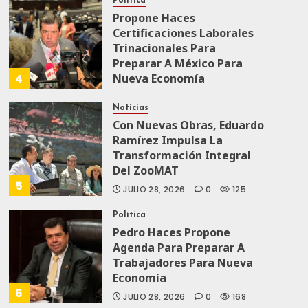
Política
Propone Haces
Certificaciones Laborales
Trinacionales Para
Preparar A México Para
4
Nueva Economía
AGOSTO 5, 2026
0
78
Noticias
Con Nuevas Obras, Eduardo
Ramírez Impulsa La
Transformación Integral
Del ZooMAT
5
JULIO 28, 2026
0
125
Política
Pedro Haces Propone
Agenda Para Preparar A
Trabajadores Para Nueva
Economía
6
JULIO 28, 2026
0
168