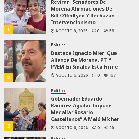
Reviran Senadores De
Morena Afirmaciones De
Bill O’Reillyen Y Rechazan
Intervencionismo
1
AGOSTO 8, 2026
0
59
Política
Destaca Ignacio Mier Que
Alianza De Morena, PT Y
PVEM En Sinaloa Está Firme
AGOSTO 6, 2026
0
167
2
Política
Gobernador Eduardo
Ramírez Aguilar Impone
Medalla “Rosario
Castellanos” A Malú Mícher
3
AGOSTO 6, 2026
0
88