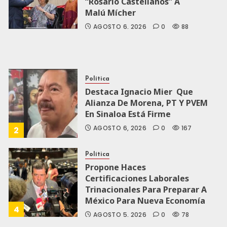
“Rosario Castellanos” A
Malú Mícher
AGOSTO 6, 2026
0
88
Política
Destaca Ignacio Mier Que
Alianza De Morena, PT Y PVEM
En Sinaloa Está Firme
AGOSTO 6, 2026
0
167
2
Política
Propone Haces
Certificaciones Laborales
Trinacionales Para Preparar A
México Para Nueva Economía
4
AGOSTO 5, 2026
0
78