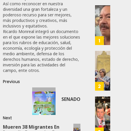
Así como reconocer en nuestra
diversidad una gran fortaleza y un
Desta
poderoso recurso para ser mejores,
Ignaci
más productivos y creativos, más
inclusivos y equitativos.
Mier
Ricardo Monreal integró un documento
Que
en el que expone las mejores soluciones
Alianz
1
para los rubros de educación, salud,
De
economía, ecología y protección del
Moren
medio ambiente, defensa de los
PT
Gober
derechos humanos, estado de derecho,
Y
inversión para las actividades del
Eduard
campo, ente otros.
PVEM
Ramír
En
Aguila
Previous
Sinalo
Impon
2
Está
Medall
Firme
“Rosar
SENADO
Castel
Propo
AGOSTO
A
Haces
6, 2026
Malú M
Certif
Next
Labora
0
Mueren 38 Migrantes En
AGOSTO
Trinac