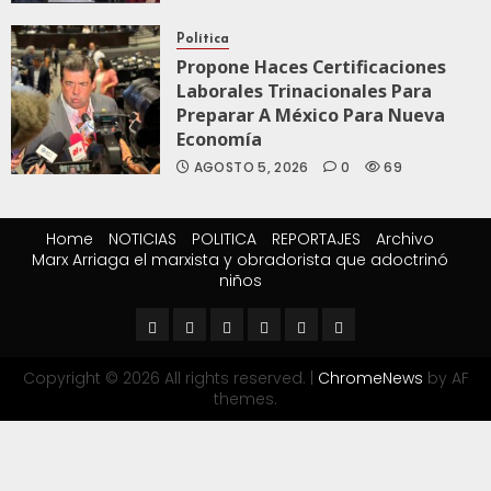
Política
Propone Haces Certificaciones
Laborales Trinacionales Para
Preparar A México Para Nueva
Economía
AGOSTO 5, 2026
0
69
Home
NOTICIAS
POLITICA
REPORTAJES
Archivo
Marx Arriaga el marxista y obradorista que adoctrinó
niños
Copyright © 2026 All rights reserved.
|
ChromeNews
by AF
themes.