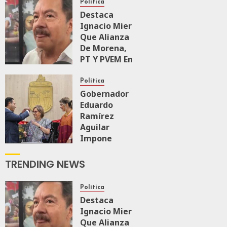
Política
Destaca
Ignacio Mier
Que Alianza
De Morena,
PT Y PVEM En
Sinaloa Está
Firme
Política
Gobernador
Eduardo
AGOSTO 6, 2026
0
135
Ramírez
Aguilar
Impone
Medalla
“Rosario
TRENDING NEWS
Castellanos”
A
Política
Malú Mícher
Destaca
Ignacio Mier
AGOSTO 6, 2026
Que Alianza
0
61