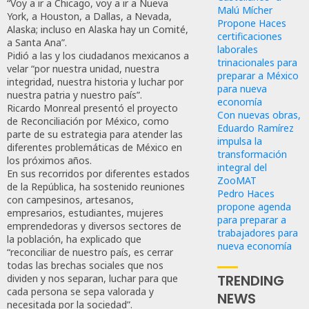
“Voy a ir a Chicago, voy a ir a Nueva
Malú Mícher
York, a Houston, a Dallas, a Nevada,
Propone Haces
Alaska; incluso en Alaska hay un Comité,
certificaciones
a Santa Ana”.
laborales
Pidió a las y los ciudadanos mexicanos a
trinacionales para
velar “por nuestra unidad, nuestra
preparar a México
integridad, nuestra historia y luchar por
para nueva
nuestra patria y nuestro país”.
economía
Ricardo Monreal presentó el proyecto
Con nuevas obras,
de Reconciliación por México, como
Eduardo Ramírez
parte de su estrategia para atender las
impulsa la
diferentes problemáticas de México en
transformación
los próximos años.
integral del
En sus recorridos por diferentes estados
ZooMAT
de la República, ha sostenido reuniones
Pedro Haces
con campesinos, artesanos,
propone agenda
empresarios, estudiantes, mujeres
para preparar a
emprendedoras y diversos sectores de
trabajadores para
la población, ha explicado que
nueva economía
“reconciliar de nuestro país, es cerrar
todas las brechas sociales que nos
TRENDING
dividen y nos separan, luchar para que
cada persona se sepa valorada y
NEWS
necesitada por la sociedad”.