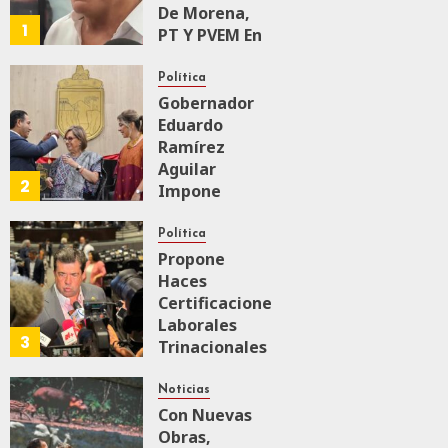
De Morena,
1
PT Y PVEM En
Sinaloa Está
Firme
Política
Gobernador
Eduardo
AGOSTO 6, 2026
0
135
Ramírez
Aguilar
2
Impone
Medalla
“Rosario
Política
Castellanos”
Propone
A
Haces
Malú Mícher
Certificaciones
Laborales
3
Trinacionales
AGOSTO 6, 2026
0
61
Para Preparar
A México Para
Noticias
Nueva
Con Nuevas
Economía
Obras,