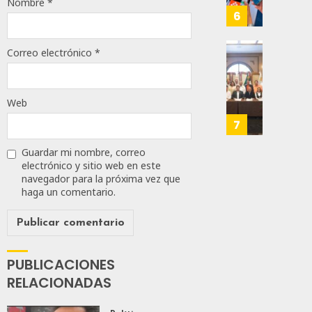
Nombre
*
T-
6
JULIO
MEC
28,
Es
2026
Correo electrónico
*
Que
Busca
0
Méxic
Catem
Produz
Mayor
164
Web
Más
Repres
Y
En
7
Mejor:
Elecci
Haces
Del
Guardar mi nombre, correo
electrónico y sitio web en este
2027:
navegador para la próxima vez que
JULIO
Haces
24,
haga un comentario.
2026
JULIO
21,
0
2026
109
0
PUBLICACIONES
145
RELACIONADAS