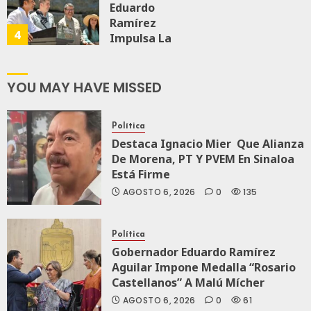
Eduardo
Ramírez
AGOSTO 5, 2026
4
0
69
Impulsa La
Transformación
Integral Del
ZooMAT
YOU MAY HAVE MISSED
JULIO 28, 2026
0
115
Política
Destaca Ignacio Mier Que Alianza
De Morena, PT Y PVEM En Sinaloa
Está Firme
AGOSTO 6, 2026
0
135
Política
Gobernador Eduardo Ramírez
Aguilar Impone Medalla “Rosario
Castellanos” A Malú Mícher
AGOSTO 6, 2026
0
61