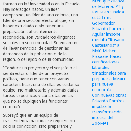
Mier que alianza
forman en la Universidad o en la Escuela.
de Morena, PT y
Hay liderazgos natos, un líder
PVEM en Sinaloa
campesino, un líder de una colonia, una
está firme
líder de una sección electoral que, sin
Gobernador
haber estudiado o sin tener una
Eduardo Ramírez
preparación suficientemente
Aguilar impone
reconocida, son verdaderos dirigentes
medalla “Rosario
sociales en su comunidad. Se encargan
Castellanos” a
de llevar servicios, de gestionar las
Malú Mícher
demandas de la población o de la
Propone Haces
región, o del ejido o de la comunidad.
certificaciones
laborales
“Conducir un proyecto y el ser jefe o el
trinacionales para
ser director o líder de un proyecto
preparar a México
político, tiene que tener con varias
para nueva
características, una de ellas es cuidar su
economía
equipo. No maltratarlo y además darles
Con nuevas obras,
tareas específicas y concretas en las
Eduardo Ramírez
que no se dupliquen las funciones”,
impulsa la
continuó.
transformación
Subrayó que en un equipo de
integral del
trascendencia nacional se requiere no
ZooMAT
sólo la convicción, sino prepararse y