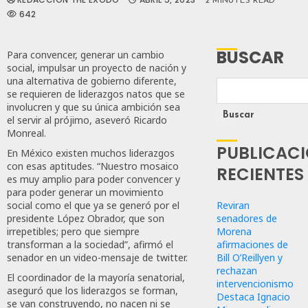
2 MINUTES READ
642
BUSCAR
Para convencer, generar un cambio
social, impulsar un proyecto de nación y
una alternativa de gobierno diferente,
se requieren de liderazgos natos que se
involucren y que su única ambición sea
Buscar
el servir al prójimo, aseveró Ricardo
Monreal.
PUBLICAC
En México existen muchos liderazgos
con esas aptitudes. “Nuestro mosaico
RECIENTES
es muy amplio para poder convencer y
para poder generar un movimiento
Reviran
social como el que ya se generó por el
senadores de
presidente López Obrador, que son
Morena
irrepetibles; pero que siempre
afirmaciones de
transforman a la sociedad”, afirmó el
Bill O’Reillyen y
senador en un video-mensaje de twitter.
rechazan
El coordinador de la mayoría senatorial,
intervencionismo
aseguró que los liderazgos se forman,
Destaca Ignacio
se van construyendo, no nacen ni se