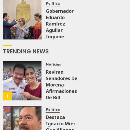
Firme
Política
Gobernador
Eduardo
AGOSTO 6, 2026
0
167
Ramírez
Aguilar
Impone
Medalla
“Rosario
TRENDING NEWS
Castellanos”
A
Noticias
Malú Mícher
Reviran
Senadores De
AGOSTO 6, 2026
Morena
0
88
Afirmaciones
1
De Bill
O’Reillyen Y
Rechazan
Política
Intervencionismo
Destaca
Ignacio Mier
AGOSTO 8, 2026