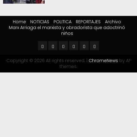
Home
NOTICIAS
POLITICA
REPORTAJES
Archivo
Marx Arriaga el marxista y obradorista que adoctrinó
niños
Copyright © 2026 All rights reserved.
|
ChromeNews
by AF
themes.