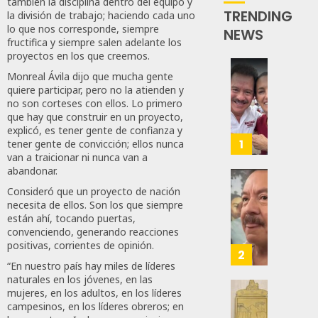
también la disciplina dentro del equipo y
TRENDING
la división de trabajo; haciendo cada uno
lo que nos corresponde, siempre
NEWS
fructifica y siempre salen adelante los
proyectos en los que creemos.
Monreal Ávila dijo que mucha gente
Revira
quiere participar, pero no la atienden y
Senado
no son corteses con ellos. Lo primero
De
que hay que construir en un proyecto,
Moren
explicó, es tener gente de confianza y
Afirma
1
tener gente de convicción; ellos nunca
De
van a traicionar ni nunca van a
abandonar.
Bill
O’Reill
Desta
Consideró que un proyecto de nación
Y
Ignaci
necesita de ellos. Son los que siempre
Recha
están ahí, tocando puertas,
Mier
convenciendo, generando reacciones
Interv
Que
positivas, corrientes de opinión.
Alianz
2
AGOSTO
“En nuestro país hay miles de líderes
De
8, 2026
naturales en los jóvenes, en las
Moren
mujeres, en los adultos, en los líderes
PT
Gober
0
campesinos, en los líderes obreros; en
Y
Eduard