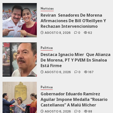
Noticias
AGOSTO 5, 2026
Reviran Senadores De Morena
0
79
Afirmaciones De Bill O’Reillyen Y
Rechazan Intervencionismo
AGOSTO 8, 2026
0
62
Política
Destaca Ignacio Mier Que Alianza
De Morena, PT Y PVEM En Sinaloa
Está Firme
AGOSTO 6, 2026
0
167
Política
Gobernador Eduardo Ramírez
Aguilar Impone Medalla “Rosario
Castellanos” A Malú Mícher
AGOSTO 6, 2026
0
88