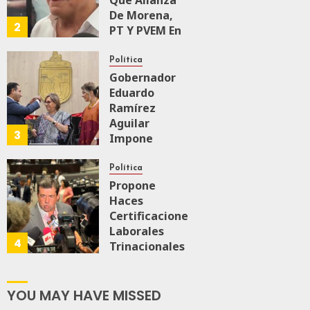
Que Alianza
0
62
De Morena,
2
PT Y PVEM En
Sinaloa Está
Firme
Política
Gobernador
Eduardo
AGOSTO 6, 2026
0
167
Ramírez
Aguilar
3
Impone
Medalla
“Rosario
Política
Castellanos”
Propone
A
Haces
Malú Mícher
Certificaciones
Laborales
4
Trinacionales
AGOSTO 6, 2026
0
88
Para Preparar
A México Para
Nueva
YOU MAY HAVE MISSED
Economía