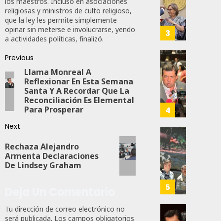
los maestros. Incluso en asociaciones
62
PVEM
Ramír
religiosas y ministros de culto religioso,
En
Aguila
que la ley les permite simplemente
Sinalo
opinar sin meterse e involucrarse, yendo
Impon
3
a actividades políticas, finalizó.
Está
Medall
Firme
“Rosar
Previous
Castel
Propo
Llama Monreal A
AGOSTO
A
Haces
6, 2026
Reflexionar En Esta Semana
Malú M
Certif
Santa Y A Recordar Que La
Labora
0
Reconciliación Es Elemental
AGOSTO
Trinac
Para Prosperar
4
167
6, 2026
Para
Next
Prepar
0
A
Con
Rechaza Alejandro
88
Méxic
Nueva
Armenta Declaraciones
Para
Obras,
De Lindsey Graham
Nueva
Eduard
Econo
Ramír
5
Deja Un Comentario
Impul
AGOSTO
La
Tu dirección de correo electrónico no
5, 2026
Transf
Pedro
será publicada.
Los campos obligatorios