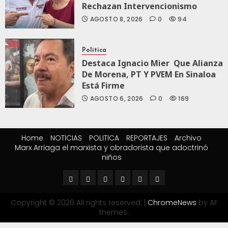
Rechazan Intervencionismo
AGOSTO 8, 2026
0
94
Política
Destaca Ignacio Mier Que Alianza
De Morena, PT Y PVEM En Sinaloa
Está Firme
AGOSTO 6, 2026
0
169
Home
NOTICIAS
POLITICA
REPORTAJES
Archivo
Marx Arriaga el marxista y obradorista que adoctrinó
niños
Copyright © 2026 All rights reserved.
|
ChromeNews
by AF
themes.