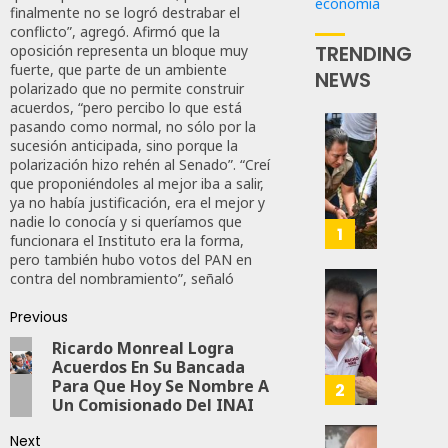
economía
finalmente no se logró destrabar el
conflicto”, agregó. Afirmó que la
TRENDING
oposición representa un bloque muy
fuerte, que parte de un ambiente
NEWS
polarizado que no permite construir
acuerdos, “pero percibo lo que está
pasando como normal, no sólo por la
Con
sucesión anticipada, sino porque la
Más
polarización hizo rehén al Senado”. “Creí
que proponiéndoles al mejor iba a salir,
De
ya no había justificación, era el mejor y
Un
nadie lo conocía y si queríamos que
Millón
1
funcionara el Instituto era la forma,
De Árb
pero también hubo votos del PAN en
Chiapa
contra del nombramiento”, señaló
Se
Revira
Suma
Previous
Senado
A
De
Ricardo Monreal Logra
La
Moren
Acuerdos En Su Bancada
Jornad
Afirma
Para Que Hoy Se Nombre A
2
Un Comisionado Del INAI
Nacion
De
De
Bill
Next