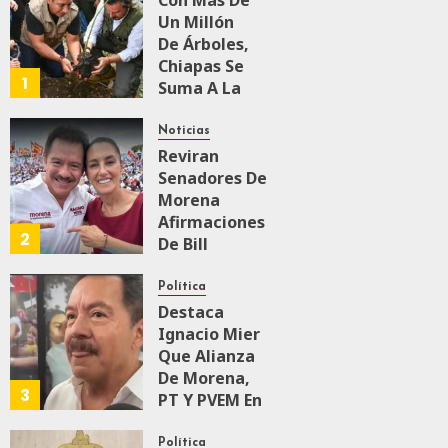
Con Más De
Un Millón
AGOSTO 6, 2026
De Árboles,
0
93
Chiapas Se
1
Suma A La
Jornada
Nacional De
Noticias
Reforestación
Reviran
Impulsada
Senadores De
Por Claudia
Morena
Sheinbaum
Afirmaciones
2
De Bill
O’Reillyen Y
AGOSTO 9, 2026
0
12
Rechazan
Política
Intervencionismo
Destaca
Ignacio Mier
Que Alianza
AGOSTO 8, 2026
0
94
De Morena,
3
PT Y PVEM En
Sinaloa Está
Firme
Política