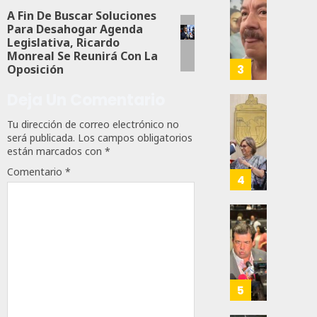
Refore
O’Reill
Desta
A Fin De Buscar Soluciones
Impul
Y
Ignaci
Para Desahogar Agenda
Por
Recha
Mier
Legislativa, Ricardo
Claudi
Interv
Que
Monreal Se Reunirá Con La
Shein
Alianz
3
Oposición
AGOSTO
De
8, 2026
AGOSTO
Deja Un Comentario
Moren
9, 2026
PT
Gober
0
Tu dirección de correo electrónico no
Y
0
Eduard
94
será publicada.
Los campos obligatorios
PVEM
Ramír
12
están marcados con
*
En
Aguila
Comentario
*
Sinalo
Impon
4
Está
Medall
Firme
“Rosar
Castel
Propo
AGOSTO
A
Haces
6, 2026
Malú M
Certif
Labora
0
AGOSTO
Trinac
5
169
6, 2026
Para