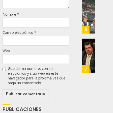
Prepar
0
A
Con
93
Méxic
Nueva
Nombre
*
Para
Obras,
Nueva
Eduard
Econo
Ramír
6
Correo electrónico
*
Impul
AGOSTO
La
5, 2026
Transf
Pedro
Integr
Web
Haces
0
Del
Propo
82
ZooMA
Agend
Para
Guardar mi nombre, correo
7
JULIO
Prepar
electrónico y sitio web en este
28,
navegador para la próxima vez que
A
2026
haga un comentario.
Trabaj
0
Para
Nueva
127
Econo
PUBLICACIONES
JULIO