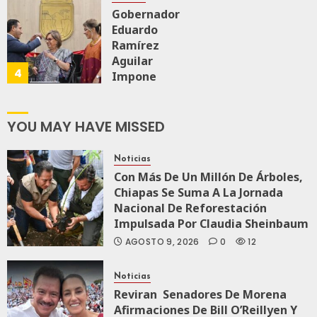
Gobernador
Eduardo
AGOSTO 6, 2026
0
169
Ramírez
Aguilar
4
Impone
Medalla
“Rosario
Castellanos”
YOU MAY HAVE MISSED
A
Malú Mícher
Noticias
Con Más De Un Millón De Árboles,
AGOSTO 6, 2026
Chiapas Se Suma A La Jornada
0
93
Nacional De Reforestación
Impulsada Por Claudia Sheinbaum
AGOSTO 9, 2026
0
12
Noticias
Reviran Senadores De Morena
Afirmaciones De Bill O’Reillyen Y