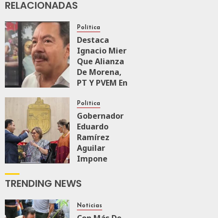
RELACIONADAS
28,
2026
0
Política
Destaca
169
Ignacio Mier
Que Alianza
De Morena,
PT Y PVEM En
Sinaloa Está
Firme
Política
Gobernador
Eduardo
AGOSTO 6, 2026
0
169
Ramírez
Aguilar
Impone
Medalla
“Rosario
TRENDING NEWS
Castellanos”
A
Noticias
Malú Mícher