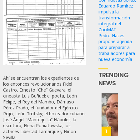
Eduardo Ramírez
impulsa la
transformación
integral del
ZooMAT
Pedro Haces
propone agenda
para preparar a
trabajadores para
nueva economía
TRENDING
Ahí se encuentran los expedientes de
NEWS
los entonces revolucionarios Fidel
Castro, Ernesto “Che” Guevara; el
cineasta Luis Buñuel; el poeta, León
Felipe, el Rey del Mambo, Dámaso
Desta
Pérez Prado, el fundador del Ejército
Ignaci
Rojo, León Trotsky; el boxeador cubano,
Mier
José Ángel “Mantequilla” Nápoles; la
Que
escritora, Elena Poniatowska; los
Alianz
1
actrices Libertad Lamarque y Ninon
De
Sevilla.