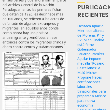
en sus países y que ahora forman parte
del Archivo General de la Nación.
PUBLICAC
Paradójicamente, las primeras fichas
RECIENTES
que datan de 1920, es decir hace más
de 100 años, se refieren a las actas de
defunción de algunos extranjeros y
Destaca Ignacio
migrantes, en aquellos años donde
Mier que alianza
como ahora hay una política
de Morena, PT y
antiinmigrante y xenófoba, en ese
PVEM en Sinaloa
entonces contra los migrantes chinos y
está firme
ahora contra centro y sudamericanos.
Gobernador
Eduardo Ramírez
Aguilar impone
medalla “Rosario
Castellanos” a
Malú Mícher
Propone Haces
certificaciones
laborales
trinacionales para
preparar a México
para nueva
economía
Con nuevas obras,