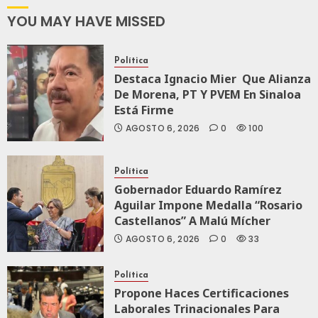
Integral Del
ZooMAT
YOU MAY HAVE MISSED
JULIO 28, 2026
0
111
Política
Destaca Ignacio Mier Que Alianza
De Morena, PT Y PVEM En Sinaloa
Está Firme
AGOSTO 6, 2026
0
100
Política
Gobernador Eduardo Ramírez
Aguilar Impone Medalla “Rosario
Castellanos” A Malú Mícher
AGOSTO 6, 2026
0
33
Política
Propone Haces Certificaciones
Laborales Trinacionales Para