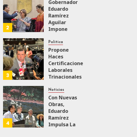
Gobernador
Eduardo
AGOSTO 6, 2026
0
100
Ramírez
Aguilar
2
Impone
Medalla
“Rosario
Política
Castellanos”
Propone
A
Haces
Malú Mícher
Certificaciones
Laborales
3
Trinacionales
AGOSTO 6, 2026
0
33
Para Preparar
A México Para
Noticias
Nueva
Con Nuevas
Economía
Obras,
Eduardo
Ramírez
AGOSTO 5, 2026
4
0
61
Impulsa La
Transformación