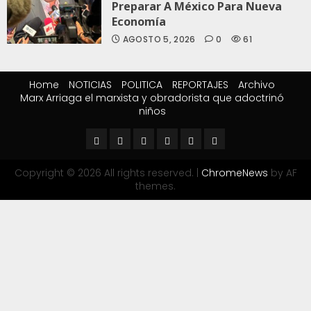
Preparar A México Para Nueva
Economía
AGOSTO 5, 2026
0
61
Home
NOTICIAS
POLITICA
REPORTAJES
Archivo
Marx Arriaga el marxista y obradorista que adoctrinó
niños
Copyright © 2026 All rights reserved.
|
ChromeNews
by AF
themes.