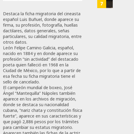
Y
En
7
Mejor:
Elecci
Destaca la ficha migratoria del cineasta
Haces
Del
español Luis Buñuel, donde aparece su
2027:
firma, su profesión, fotografía, huellas
JULIO
Haces
dactilares, datos generales, señas
24,
particulares, su calidad migratoria, entre
2026
JULIO
otros datos.
21,
0
León Felipe Camino Galicia, español,
2026
nacido en 1884 y en donde aparece su
108
profesión “sin actividad” del destacado
0
poeta quien falleció en 1968 en la
143
Ciudad de México, por lo que a partir de
esa fecha su ficha migratoria tiene el
sello de cancelado.
El campeón mundial de boxeo, José
Ángel “Mantequilla” Nápoles también
aparece en los archivos de migración,
donde se destaca su nacionalidad
cubana, “nariz chata y constitución física
fuerte”, aparece en sus características y
que pagó 2,886 pesos por los trámites
para cambiar su estatus migratorio.
Aparecen también las fichas de la actriz