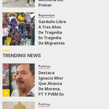
Primer
Mundial
Femenil Que
Reportajes
Llenó El
Garduño Libre
Estadio
A Tres Años
Azteca
De Tragedia
En Tragedia
JULIO 19, 2026
De Migrantes
0
208
En Juárez
TRENDING NEWS
MARZO 27, 2026
0
397
Política
Destaca
Ignacio Mier
Que Alianza
De Morena,
1
PT Y PVEM En
Sinaloa Está
Firme
Política