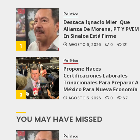
Política
Destaca Ignacio Mier Que
Alianza De Morena, PT Y PVEM
En Sinaloa Está Firme
AGOSTO 6, 2026
0
121
1
Política
Propone Haces
Certificaciones Laborales
Trinacionales Para Preparar A
México Para Nueva Economía
3
AGOSTO 5, 2026
0
67
YOU MAY HAVE MISSED
Política