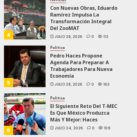
Noticias
Con Nuevas Obras, Eduardo
Ramírez Impulsa La
Transformación Integral
Del ZooMAT
4
JULIO 28, 2026
0
112
Política
Pedro Haces Propone
Agenda Para Preparar A
Trabajadores Para Nueva
Economía
5
JULIO 28, 2026
0
163
Política
El Siguiente Reto Del T-MEC
Es Que México Produzca
Más Y Mejor: Haces
JULIO 24, 2026
0
109
6