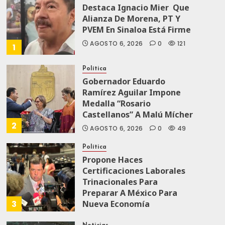
Destaca Ignacio Mier Que
Alianza De Morena, PT Y
PVEM En Sinaloa Está Firme
AGOSTO 6, 2026
0
121
1
Política
Gobernador Eduardo
Ramírez Aguilar Impone
Medalla “Rosario
Castellanos” A Malú Mícher
2
AGOSTO 6, 2026
0
49
Política
Propone Haces
Certificaciones Laborales
Trinacionales Para
Preparar A México Para
3
Nueva Economía
AGOSTO 5, 2026
0
67