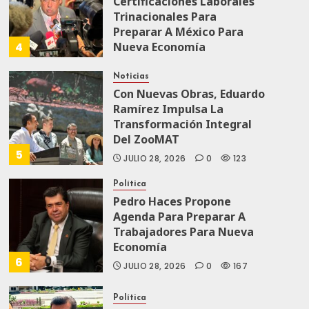
Certificaciones Laborales
Trinacionales Para
Preparar A México Para
4
Nueva Economía
AGOSTO 5, 2026
0
75
Noticias
Con Nuevas Obras, Eduardo
Ramírez Impulsa La
Transformación Integral
Del ZooMAT
5
JULIO 28, 2026
0
123
Política
Pedro Haces Propone
Agenda Para Preparar A
Trabajadores Para Nueva
Economía
6
JULIO 28, 2026
0
167
Política