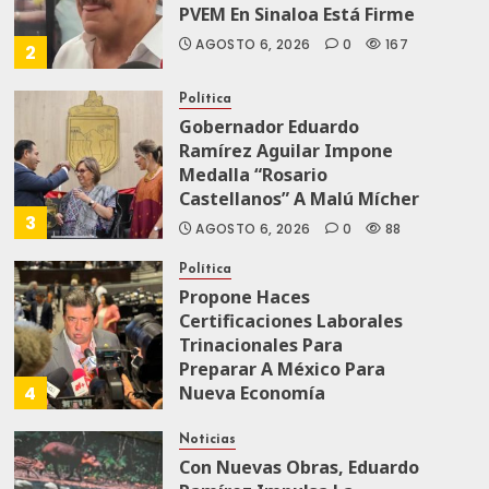
PVEM En Sinaloa Está Firme
AGOSTO 6, 2026
0
167
2
Política
Gobernador Eduardo
Ramírez Aguilar Impone
Medalla “Rosario
Castellanos” A Malú Mícher
3
AGOSTO 6, 2026
0
88
Política
Propone Haces
Certificaciones Laborales
Trinacionales Para
Preparar A México Para
4
Nueva Economía
AGOSTO 5, 2026
0
78
Noticias
Con Nuevas Obras, Eduardo