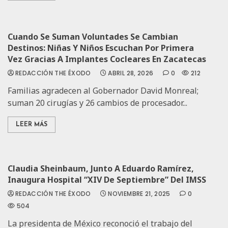
Cuando Se Suman Voluntades Se Cambian
Destinos: Niñas Y Niños Escuchan Por Primera
Vez Gracias A Implantes Cocleares En Zacatecas
REDACCIÓN THE ÉXODO
ABRIL 28, 2026
0
212
Familias agradecen al Gobernador David Monreal;
suman 20 cirugías y 26 cambios de procesador...
LEER MÁS
Claudia Sheinbaum, Junto A Eduardo Ramírez,
Inaugura Hospital “XIV De Septiembre” Del IMSS
REDACCIÓN THE ÉXODO
NOVIEMBRE 21, 2025
0
504
La presidenta de México reconoció el trabajo del