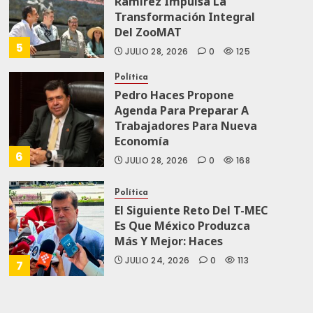
Ramírez Impulsa La
Transformación Integral
Del ZooMAT
5
JULIO 28, 2026
0
125
Política
Pedro Haces Propone
Agenda Para Preparar A
Trabajadores Para Nueva
Economía
6
JULIO 28, 2026
0
168
Política
El Siguiente Reto Del T-MEC
Es Que México Produzca
Más Y Mejor: Haces
JULIO 24, 2026
0
113
7