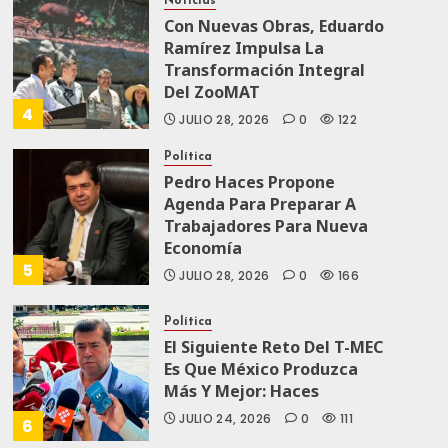
Noticias
Con Nuevas Obras, Eduardo
Ramírez Impulsa La
Transformación Integral
Del ZooMAT
4
JULIO 28, 2026
0
122
Política
Pedro Haces Propone
Agenda Para Preparar A
Trabajadores Para Nueva
Economía
5
JULIO 28, 2026
0
166
Política
El Siguiente Reto Del T-MEC
Es Que México Produzca
Más Y Mejor: Haces
JULIO 24, 2026
0
111
6