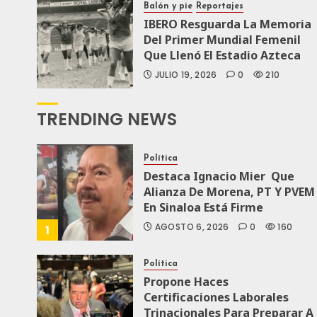
Balón y pie
Reportajes
IBERO Resguarda La Memoria
Del Primer Mundial Femenil
Que Llenó El Estadio Azteca
JULIO 19, 2026
0
210
TRENDING NEWS
Política
Destaca Ignacio Mier Que
Alianza De Morena, PT Y PVEM
En Sinaloa Está Firme
AGOSTO 6, 2026
0
160
1
Política
Propone Haces
Certificaciones Laborales
Trinacionales Para Preparar A