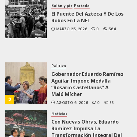
Balón y pie
Portada
El Puente Del Azteca Y De Los
Robos En La NFL
MARZO 25, 2026
0
564
Política
Gobernador Eduardo Ramírez
Aguilar Impone Medalla
“Rosario Castellanos” A
Malú Mícher
2
AGOSTO 6, 2026
0
83
Noticias
Con Nuevas Obras, Eduardo
Ramírez Impulsa La
Transformación Integral Del