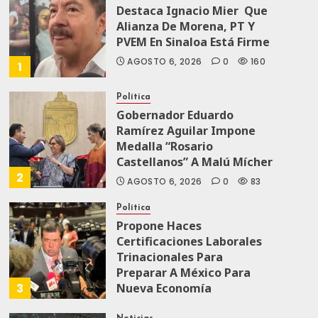
Destaca Ignacio Mier Que
Alianza De Morena, PT Y
PVEM En Sinaloa Está Firme
AGOSTO 6, 2026
0
160
1
Política
Gobernador Eduardo
Ramírez Aguilar Impone
Medalla “Rosario
Castellanos” A Malú Mícher
2
AGOSTO 6, 2026
0
83
Política
Propone Haces
Certificaciones Laborales
Trinacionales Para
Preparar A México Para
3
Nueva Economía
AGOSTO 5, 2026
0
73