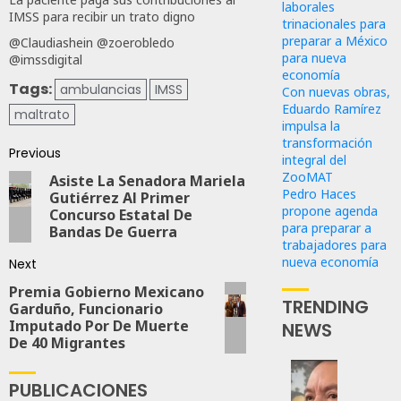
laborales
IMSS para recibir un trato digno
trinacionales para
preparar a México
@Claudiashein @zoerobledo
para nueva
@imssdigital
economía
Tags:
ambulancias
IMSS
Con nuevas obras,
Eduardo Ramírez
maltrato
impulsa la
transformación
Previous
integral del
ZooMAT
Asiste La Senadora Mariela
Pedro Haces
Gutiérrez Al Primer
propone agenda
Concurso Estatal De
para preparar a
Bandas De Guerra
trabajadores para
nueva economía
Next
Premia Gobierno Mexicano
TRENDING
Garduño, Funcionario
Imputado Por De Muerte
NEWS
De 40 Migrantes
Desta
PUBLICACIONES