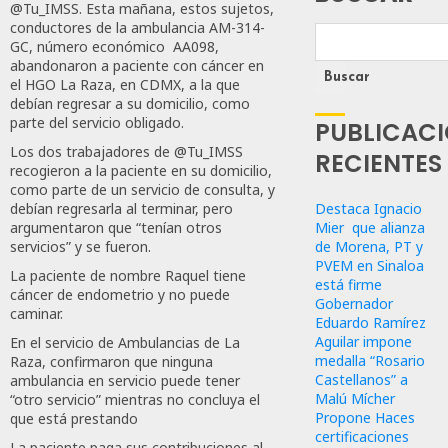
@Tu_IMSS. Esta mañana, estos sujetos,
conductores de la ambulancia AM-314-
GC, número económico AA098,
abandonaron a paciente con cáncer en
Buscar
el HGO La Raza, en CDMX, a la que
debían regresar a su domicilio, como
parte del servicio obligado.
PUBLICAC
Los dos trabajadores de @Tu_IMSS
RECIENTES
recogieron a la paciente en su domicilio,
como parte de un servicio de consulta, y
Destaca Ignacio
debían regresarla al terminar, pero
Mier que alianza
argumentaron que “tenían otros
de Morena, PT y
servicios” y se fueron.
PVEM en Sinaloa
La paciente de nombre Raquel tiene
está firme
cáncer de endometrio y no puede
Gobernador
caminar.
Eduardo Ramírez
Aguilar impone
En el servicio de Ambulancias de La
medalla “Rosario
Raza, confirmaron que ninguna
Castellanos” a
ambulancia en servicio puede tener
Malú Mícher
“otro servicio” mientras no concluya el
Propone Haces
que está prestando
certificaciones
La paciente paga sus contribuciones al