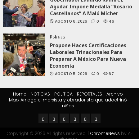
Aguilar Impone Medalla “Rosario
Castellanos” A Malú Mícher
AGOSTO 6, 2026
0
46
Política
Propone Haces Certificaciones
Laborales Trinacionales Para
Preparar A México Para Nueva
Economía
AGOSTO 5, 2026
0
67
Home
NOTICIAS
POLITICA
REPORTAJES
Archivo
Marx Arriaga el marxista y obradorista que adoctrinó
niños
Copyright © 2026 All rights reserved.
|
ChromeNews
by AF