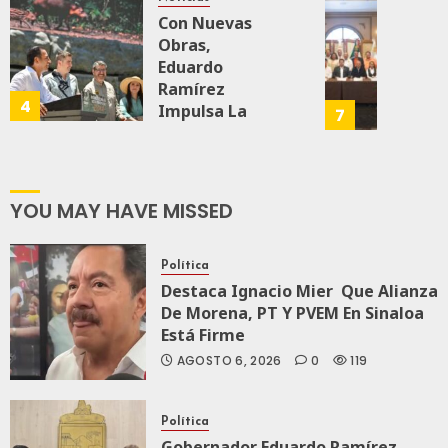
2026
Que
Nueva
Busca
Con Nuevas
0
Méxic
Economía
Catem
Obras,
Produz
Mayor
Eduardo
163
Más
Repres
Ramírez
AGOSTO 5, 2026
4
Y
0
67
En
Impulsa La
7
Mejor:
Elecci
Transformación
Haces
Del
Integral Del
2027:
ZooMAT
JULIO
Haces
JULIO 28, 2026
YOU MAY HAVE MISSED
24,
0
112
2026
JULIO
21,
0
Política
2026
Destaca Ignacio Mier Que Alianza
109
0
De Morena, PT Y PVEM En Sinaloa
Está Firme
144
AGOSTO 6, 2026
0
119
Política
Gobernador Eduardo Ramírez