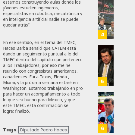
estamos construyendo aulas donde los
A
Con
jóvenes estudien ingenieros,
86
Méxic
Nueva
especialistas en robótica, mecatrónica y
Para
en inteligencia artificial nadie se puede
Obras,
quedar atrás”.
Nueva
Eduard
Econo
Ramír
4
Impul
En ese sentido, en el tema del TMEC,
AGOSTO
La
Haces Barba señaló que CATEM está
5, 2026
Transf
Pedro
dando un seguimiento puntual a lo del
Integr
TMEC dentro del capítulo que pertenece
Haces
0
a los Trabajadores, por eso me he
Del
Propo
74
reunido con congresistas americanos,
ZooMA
Agend
canadienses. Fui a Texas, Florida ,
Para
5
Miami; y la próxima semana estaré en
JULIO
Prepar
Washington. Estamos trabajando en pro
28,
A
para hacer un acompañamiento a todo
2026
Trabaj
lo que sea bueno para México, y que
El
0
este TMEC, esta confirmación se
Para
Siguie
logre; finalizó.
Nueva
Reto
122
Econo
Del
T-
6
Tags:
Diputado Pedro Haces
JULIO
MEC