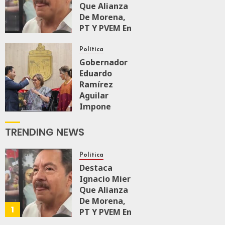
Que Alianza
De Morena,
PT Y PVEM En
Sinaloa Está
Firme
Política
Gobernador
Eduardo
AGOSTO 6, 2026
0
165
Ramírez
Aguilar
Impone
Medalla
“Rosario
TRENDING NEWS
Castellanos”
A
Política
Malú Mícher
Destaca
Ignacio Mier
AGOSTO 6, 2026
Que Alianza
0
86
De Morena,
1
PT Y PVEM En
Sinaloa Está