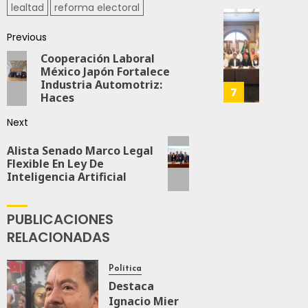
28,
lealtad
reforma electoral
Es
2026
Que
Busca
Previous
0
Méxic
Catem
Produz
Cooperación Laboral
Mayor
166
México Japón Fortalece
Más
Repres
Industria Automotriz:
Y
En
7
Haces
Mejor:
Elecci
Haces
Del
Next
2027:
JULIO
Haces
Alista Senado Marco Legal
24,
Flexible En Ley De
2026
Inteligencia Artificial
JULIO
21,
0
2026
111
PUBLICACIONES
0
RELACIONADAS
148
Política
Destaca
Ignacio Mier