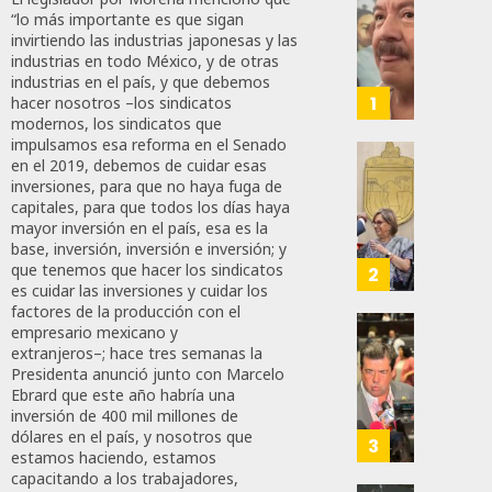
Desta
“lo más importante es que sigan
Ignaci
invirtiendo las industrias japonesas y las
Mier
industrias en todo México, y de otras
Que
industrias en el país, y que debemos
Alianz
1
hacer nosotros –los sindicatos
De
modernos, los sindicatos que
impulsamos esa reforma en el Senado
Moren
en el 2019, debemos de cuidar esas
PT
Gober
inversiones, para que no haya fuga de
Y
Eduard
capitales, para que todos los días haya
PVEM
Ramír
mayor inversión en el país, esa es la
En
Aguila
base, inversión, inversión e inversión; y
Sinalo
Impon
que tenemos que hacer los sindicatos
2
Está
es cuidar las inversiones y cuidar los
Medall
factores de la producción con el
Firme
“Rosar
empresario mexicano y
Castel
Propo
extranjeros–; hace tres semanas la
AGOSTO
A
Haces
Presidenta anunció junto con Marcelo
6, 2026
Malú M
Certif
Ebrard que este año habría una
Labora
0
inversión de 400 mil millones de
dólares en el país, y nosotros que
AGOSTO
Trinac
3
165
6, 2026
estamos haciendo, estamos
Para
capacitando a los trabajadores,
Prepar
0