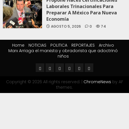
Propone Haces Certificaciones
Laborales Trinacionales Para
Preparar A México Para Nueva
Economía
AGOSTO 5, 2026
0
74
Home
NOTICIAS
POLITICA
REPORTAJES
Archivo
Marx Arriaga el marxista y obradorista que adoctrinó
niños
Copyright © 2026 All rights reserved.
|
ChromeNews
by AF
themes.