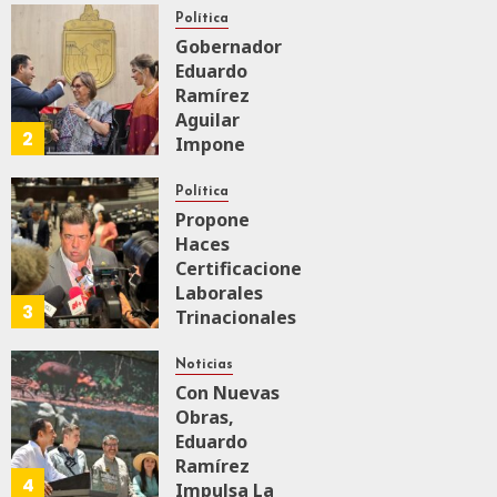
Firme
Política
Gobernador
Eduardo
AGOSTO 6, 2026
0
165
Ramírez
Aguilar
2
Impone
Medalla
“Rosario
Política
Castellanos”
Propone
A
Haces
Malú Mícher
Certificaciones
Laborales
3
Trinacionales
AGOSTO 6, 2026
0
86
Para Preparar
A México Para
Noticias
Nueva
Con Nuevas
Economía
Obras,
Eduardo
Ramírez
AGOSTO 5, 2026
4
0
74
Impulsa La