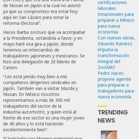
certificaciones
de Nissan en Japón a la cual no asistió
laborales
ya que su compromiso era estar hoy
trinacionales para
aquí en San Lázaro para votar la
preparar a México
reforma Electoral”.
para nueva
economía
Haces Barba sostuvo que va acompañar
Con nuevas obras,
a la Presidenta, votándola a favor; y en
Eduardo Ramírez
mayo haré esa gira a Japón, donde
impulsa la
tenemos un intercambio de
transformación
trabajadores japoneses y mexicanos. Se
integral del
hizo una delegación de 20 líderes de
ZooMAT
Catem.
Pedro Haces
“Les está yendo muy bien a mis
propone agenda
compañeros dirigentes sindicales en
para preparar a
Japón. También van a visitar Mazda y
trabajadores para
Nissan. En México nosotros
nueva economía
representamos a más de 300 mil
trabajadores del sector de la
TRENDING
industria automotriz, y quien está al
frente de ese sector es una mujer joven
NEWS
de 40 años y lo está haciendo
excelentemente bien”.
El legislador por Morena mencionó que