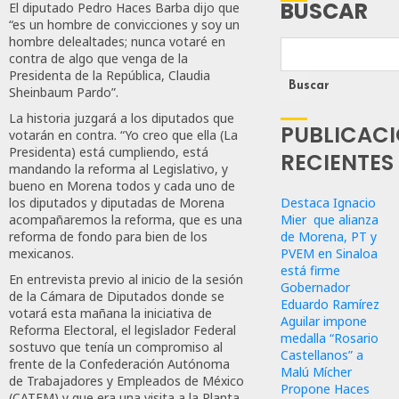
BUSCAR
El diputado Pedro Haces Barba dijo que
“es un hombre de convicciones y soy un
hombre delealtades; nunca votaré en
contra de algo que venga de la
Presidenta de la República, Claudia
Buscar
Sheinbaum Pardo”.
La historia juzgará a los diputados que
PUBLICAC
votarán en contra. “Yo creo que ella (La
Presidenta) está cumpliendo, está
RECIENTES
mandando la reforma al Legislativo, y
bueno en Morena todos y cada uno de
Destaca Ignacio
los diputados y diputadas de Morena
Mier que alianza
acompañaremos la reforma, que es una
de Morena, PT y
reforma de fondo para bien de los
PVEM en Sinaloa
mexicanos.
está firme
En entrevista previo al inicio de la sesión
Gobernador
de la Cámara de Diputados donde se
Eduardo Ramírez
votará esta mañana la iniciativa de
Aguilar impone
Reforma Electoral, el legislador Federal
medalla “Rosario
sostuvo que tenía un compromiso al
Castellanos” a
frente de la Confederación Autónoma
Malú Mícher
de Trabajadores y Empleados de México
Propone Haces
(CATEM) y que era una visita a la Planta