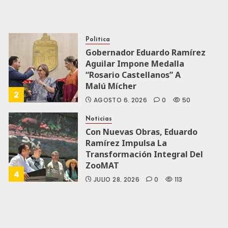
Política
Gobernador Eduardo Ramírez
Aguilar Impone Medalla
“Rosario Castellanos” A
Malú Mícher
2
AGOSTO 6, 2026
0
50
Noticias
Con Nuevas Obras, Eduardo
Ramírez Impulsa La
Transformación Integral Del
ZooMAT
4
JULIO 28, 2026
0
113