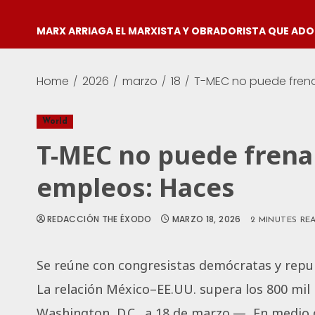
MARX ARRIAGA EL MARXISTA Y OBRADORISTA QUE AD
Home
2026
marzo
18
T-MEC no puede frena
World
T-MEC no puede frena
empleos: Haces
REDACCIÓN THE ÉXODO
MARZO 18, 2026
2 MINUTES RE
Se reúne con congresistas demócratas y rep
La relación México–EE.UU. supera los 800 mil 
Washington, D.C., a 18 de marzo.— En medio 