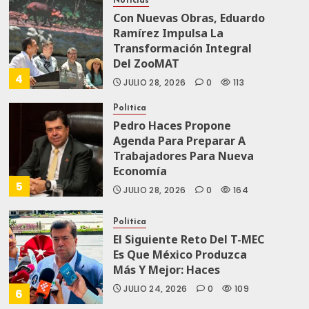
Noticias
Con Nuevas Obras, Eduardo
Ramírez Impulsa La
Transformación Integral
Del ZooMAT
4
JULIO 28, 2026
0
113
Política
Pedro Haces Propone
Agenda Para Preparar A
Trabajadores Para Nueva
Economía
5
JULIO 28, 2026
0
164
Política
El Siguiente Reto Del T-MEC
Es Que México Produzca
Más Y Mejor: Haces
JULIO 24, 2026
0
109
6