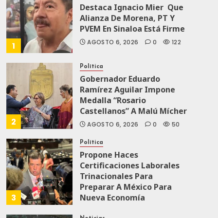
Destaca Ignacio Mier Que
Alianza De Morena, PT Y
PVEM En Sinaloa Está Firme
AGOSTO 6, 2026
0
122
1
Política
Gobernador Eduardo
Ramírez Aguilar Impone
Medalla “Rosario
Castellanos” A Malú Mícher
2
AGOSTO 6, 2026
0
50
Política
Propone Haces
Certificaciones Laborales
Trinacionales Para
Preparar A México Para
3
Nueva Economía
AGOSTO 5, 2026
0
68