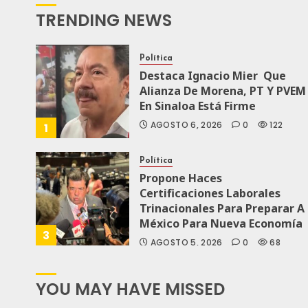
TRENDING NEWS
Política
Destaca Ignacio Mier Que
Alianza De Morena, PT Y PVEM
En Sinaloa Está Firme
AGOSTO 6, 2026
0
122
1
Política
Propone Haces
Certificaciones Laborales
Trinacionales Para Preparar A
México Para Nueva Economía
3
AGOSTO 5, 2026
0
68
YOU MAY HAVE MISSED