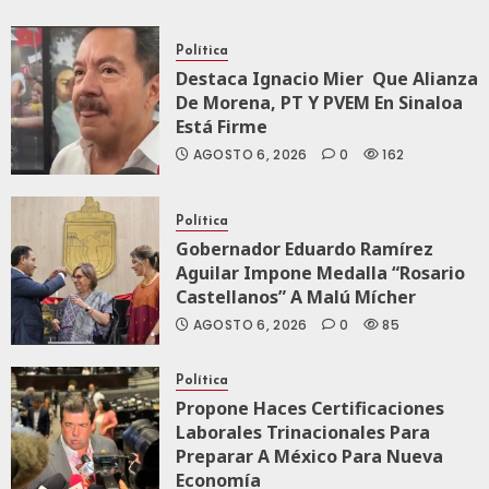
JULIO 28, 2026
0
122
Política
Destaca Ignacio Mier Que Alianza
De Morena, PT Y PVEM En Sinaloa
Está Firme
AGOSTO 6, 2026
0
162
Política
Gobernador Eduardo Ramírez
Aguilar Impone Medalla “Rosario
Castellanos” A Malú Mícher
AGOSTO 6, 2026
0
85
Política
Propone Haces Certificaciones
Laborales Trinacionales Para
Preparar A México Para Nueva
Economía