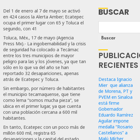
BUSCAR
Del 1 de enero al 7 de mayo se activó
en 424 casos la Alerta Amber; Ecatepec
ocupa el primer lugar con 65 y Toluca el
segundo, con 41
Toluca, Méx., 17 de mayo (Agencia
Buscar
Press Mx).- La ingobernabilidad y la crisis
de seguridad ha colocado a Tecámac
PUBLICAC
entre los tres municipios de mayor
peligro para las y los jóvenes, ya que tan
RECIENTES
sólo en lo que va del año se han
reportado 32 desapariciones, apenas
Destaca Ignacio
atrás de Ecatepec y Toluca.
Mier que alianza
Sin embargo, por número de habitantes
de Morena, PT y
el municipio tecamaquense, que tiene
PVEM en Sinaloa
como lema “somos mucha pieza”, se
está firme
ubica en el primer lugar, ya que cuenta
Gobernador
con una población cercana a 600 mil
Eduardo Ramírez
habitantes.
Aguilar impone
medalla “Rosario
En tanto, Ecatepec con un poco más de
Castellanos” a
millón 600 mil, registra 65
Malú Mícher
desapariciones y la capital del estado