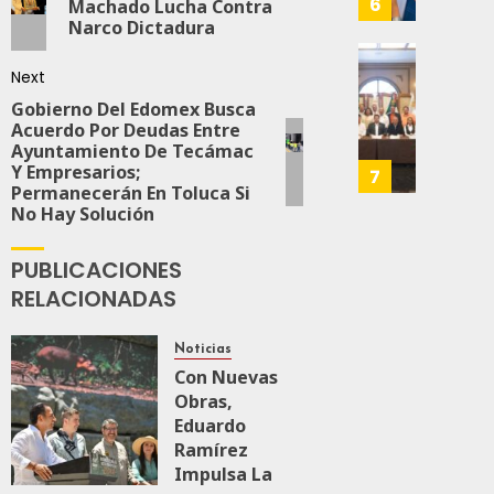
6
Machado Lucha Contra
JULIO
MEC
Narco Dictadura
28,
Es
2026
Que
Busca
Next
0
Méxic
Catem
Gobierno Del Edomex Busca
Produz
Mayor
166
Acuerdo Por Deudas Entre
Más
Repres
Ayuntamiento De Tecámac
Y
En
Y Empresarios;
7
Permanecerán En Toluca Si
Mejor:
Elecci
No Hay Solución
Haces
Del
2027:
PUBLICACIONES
JULIO
Haces
24,
RELACIONADAS
2026
JULIO
21,
0
2026
Noticias
111
Con Nuevas
0
Obras,
147
Eduardo
Ramírez
Impulsa La