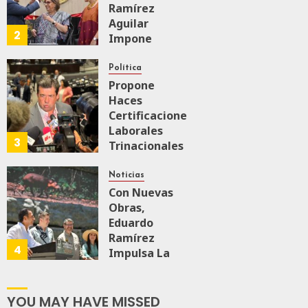
0
162
Ramírez
Aguilar
2
Impone
Medalla
“Rosario
Política
Castellanos”
Propone
A
Haces
Malú Mícher
Certificaciones
Laborales
3
Trinacionales
AGOSTO 6, 2026
0
85
Para Preparar
A México Para
Noticias
Nueva
Con Nuevas
Economía
Obras,
Eduardo
Ramírez
AGOSTO 5, 2026
4
0
73
Impulsa La
Transformación
Integral Del
ZooMAT
YOU MAY HAVE MISSED