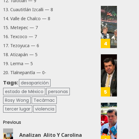
Para
12. Tultitlán — 9
Prepar
0
13. Cuautitlán Izcalli — 8
A
Con
85
14. Valle de Chalco — 8
Méxic
Nueva
Para
15. Metepec — 7
Obras,
Nueva
Eduard
16. Texcoco — 7
Econo
Ramír
4
17. Tezoyuca — 6
Impul
18. Atizapán — 5
AGOSTO
La
5, 2026
Transf
Pedro
19. Lerma — 5
Integr
Haces
0
20. Tlalnepantla — 0-
Del
Propo
73
Tags:
ZooMA
desaparición
Agend
Para
5
estado de México
personas
JULIO
Prepar
Rosy Wong
Tecámac
28,
A
2026
tercer lugar
violencia
Trabaj
El
0
Para
Siguie
Previous
Nueva
Reto
122
Econo
Del
Analizan Alito Y Carolina
T-