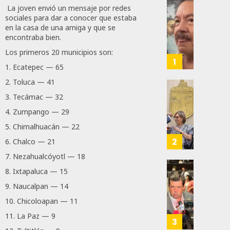
La joven envió un mensaje por redes
Desta
sociales para dar a conocer que estaba
Ignaci
en la casa de una amiga y que se
Mier
encontraba bien.
Que
Los primeros 20 municipios son:
Alianz
1
1. Ecatepec — 65
De
Moren
2. Toluca — 41
PT
Gober
3. Tecámac — 32
Y
Eduard
4. Zumpango — 29
PVEM
Ramír
En
5. Chimalhuacán — 22
Aguila
Sinalo
Impon
2
6. Chalco — 21
Está
Medall
7. Nezahualcóyotl — 18
Firme
“Rosar
8. Ixtapaluca — 15
Castel
Propo
AGOSTO
A
Haces
9. Naucalpan — 14
6, 2026
Malú M
Certif
10. Chicoloapan — 11
Labora
0
11. La Paz — 9
AGOSTO
Trinac
3
162
6, 2026