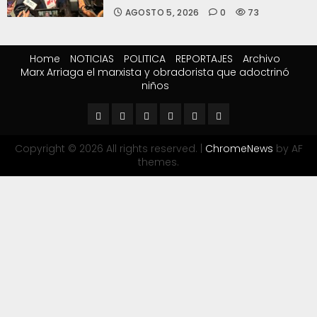
AGOSTO 5, 2026
0
73
Home
NOTICIAS
POLITICA
REPORTAJES
Archivo
Marx Arriaga el marxista y obradorista que adoctrinó
niños
Copyright © 2026 All rights reserved.
|
ChromeNews
by AF
themes.