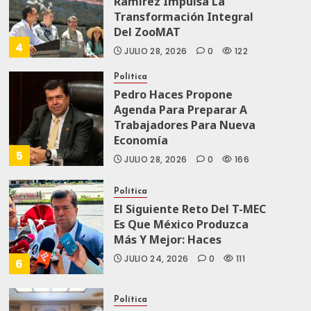
Ramírez Impulsa La
Transformación Integral
Del ZooMAT
4
JULIO 28, 2026
0
122
Política
Pedro Haces Propone
Agenda Para Preparar A
Trabajadores Para Nueva
Economía
5
JULIO 28, 2026
0
166
Política
El Siguiente Reto Del T-MEC
Es Que México Produzca
Más Y Mejor: Haces
JULIO 24, 2026
0
111
6
Política