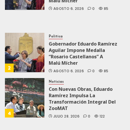
Malú Mícher
AGOSTO 6, 2026
0
85
Política
Gobernador Eduardo Ramírez
Aguilar Impone Medalla
“Rosario Castellanos” A
Malú Mícher
2
AGOSTO 6, 2026
0
85
Noticias
Con Nuevas Obras, Eduardo
Ramírez Impulsa La
Transformación Integral Del
ZooMAT
4
JULIO 28, 2026
0
122