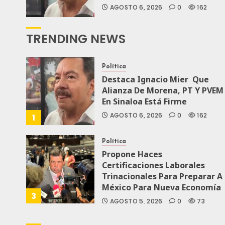
AGOSTO 6, 2026
0
162
TRENDING NEWS
Política
Destaca Ignacio Mier Que
Alianza De Morena, PT Y PVEM
En Sinaloa Está Firme
AGOSTO 6, 2026
0
162
1
Política
Propone Haces
Certificaciones Laborales
Trinacionales Para Preparar A
México Para Nueva Economía
3
AGOSTO 5, 2026
0
73