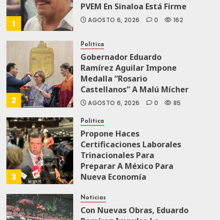
PVEM En Sinaloa Está Firme
AGOSTO 6, 2026
0
162
1
Política
Gobernador Eduardo
Ramírez Aguilar Impone
Medalla “Rosario
Castellanos” A Malú Mícher
2
AGOSTO 6, 2026
0
85
Política
Propone Haces
Certificaciones Laborales
Trinacionales Para
Preparar A México Para
3
Nueva Economía
AGOSTO 5, 2026
0
73
Noticias
Con Nuevas Obras, Eduardo