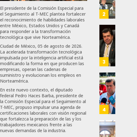
Nueva
Eduard
El presidente de la Comisión Especial para
Econo
Ramír
2
el Seguimiento al T-MEC plantea fortalecer
Impul
el reconocimiento de habilidades laborales
entre México, Estados Unidos y Canadá
AGOSTO
La
5, 2026
para responder a la transformación
Transf
Pedro
tecnológica que vive Norteamérica.
Integr
Haces
0
Ciudad de México, 05 de agosto de 2026.
Del
Propo
29
La acelerada transformación tecnológica
ZooMA
Agend
impulsada por la inteligencia artificial está
Para
3
modificando la forma en que producen las
JULIO
Prepar
empresas, operan las cadenas de
28,
A
suministro y evolucionan los empleos en
2026
Trabaj
Norteamérica.
El
0
Para
Siguie
En este nuevo contexto, el diputado
Nueva
Reto
109
federal Pedro Haces Barba, presidente de
Econo
Del
la Comisión Especial para el Seguimiento al
T-MEC, propuso impulsar una agenda de
T-
4
certificaciones laborales con visión regional
JULIO
MEC
que fortalezca la preparación de las y los
28,
Es
2026
trabajadores mexicanos frente a las
Que
Busca
nuevas demandas de la industria.
0
Méxic
Catem