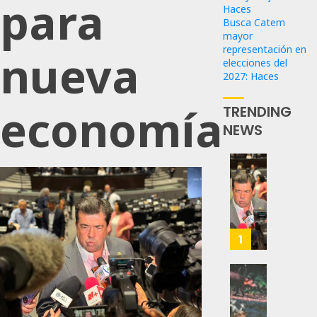
para
Haces
Busca Catem
mayor
representación en
nueva
elecciones del
2027: Haces
economía
TRENDING
NEWS
Propo
Haces
Certif
Labora
Trinac
1
Para
Prepar
A
Con
Méxic
Nueva
Para
Obras,