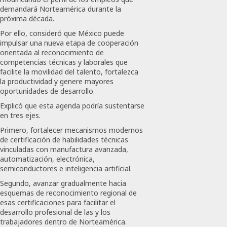
Nacio
Que
demandará Norteamérica durante la
Llenó
próxima década.
JULIO
El
Por ello, consideró que México puede
19,
Estadi
impulsar una nueva etapa de cooperación
2026
Aztec
orientada al reconocimiento de
0
competencias técnicas y laborales que
facilite la movilidad del talento, fortalezca
JULIO
169
la productividad y genere mayores
19,
2026
oportunidades de desarrollo.
0
Explicó que esta agenda podría sustentarse
en tres ejes.
205
Primero, fortalecer mecanismos modernos
de certificación de habilidades técnicas
vinculadas con manufactura avanzada,
automatización, electrónica,
semiconductores e inteligencia artificial.
Segundo, avanzar gradualmente hacia
esquemas de reconocimiento regional de
esas certificaciones para facilitar el
desarrollo profesional de las y los
trabajadores dentro de Norteamérica.