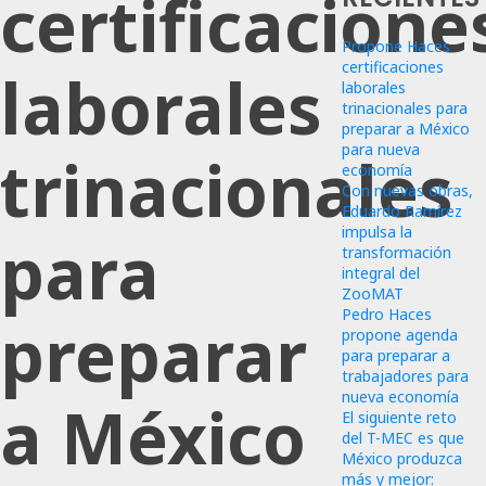
certificacione
Propone Haces
certificaciones
laborales
laborales
trinacionales para
preparar a México
para nueva
trinacionales
economía
Con nuevas obras,
Eduardo Ramírez
impulsa la
para
transformación
integral del
ZooMAT
Pedro Haces
preparar
propone agenda
para preparar a
trabajadores para
nueva economía
a México
El siguiente reto
del T-MEC es que
México produzca
más y mejor: