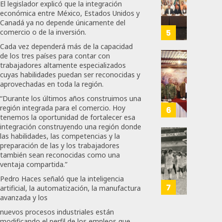
El legislador explicó que la integración
Produz
Mayor
158
económica entre México, Estados Unidos y
Más
Repres
Canadá ya no depende únicamente del
Y
En
comercio o de la inversión.
5
Mejor:
Elecci
Cada vez dependerá más de la capacidad
Haces
Del
de los tres países para contar con
2027:
Refuer
trabajadores altamente especializados
JULIO
Haces
cuyas habilidades puedan ser reconocidas y
Seguri
24,
aprovechadas en toda la región.
En
2026
JULIO
Zacate
“Durante los últimos años construimos una
21,
0
Con
región integrada para el comercio. Hoy
6
2026
tenemos la oportunidad de fortalecer esa
Más
106
integración construyendo una región donde
0
De
las habilidades, las competencias y la
400
IBERO
142
preparación de las y los trabajadores
Eleme
Resgu
también sean reconocidas como una
Del
La
ventaja compartida.”
Ejércit
Memor
Pedro Haces señaló que la inteligencia
Mexic
Del
7
artificial, la automatización, la manufactura
Y
Primer
avanzada y los
La
Mundia
nuevos procesos industriales están
Guardi
Femeni
modificando el perfil de los empleos que