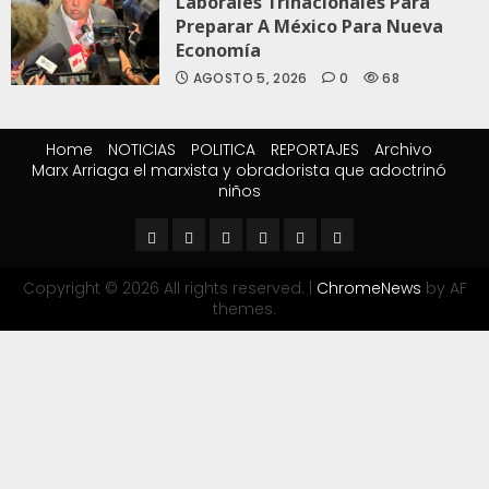
Laborales Trinacionales Para
Preparar A México Para Nueva
Economía
AGOSTO 5, 2026
0
68
Home
NOTICIAS
POLITICA
REPORTAJES
Archivo
Marx Arriaga el marxista y obradorista que adoctrinó
niños
Copyright © 2026 All rights reserved.
|
ChromeNews
by AF
themes.