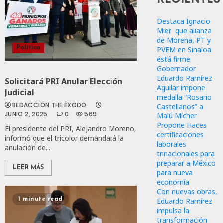
Destaca Ignacio
Mier que alianza
de Morena, PT y
PVEM en Sinaloa
Política
está firme
Gobernador
Eduardo Ramírez
Solicitará PRI Anular Elección
Aguilar impone
Judicial
medalla “Rosario
REDACCIÓN THE ÉXODO
Castellanos” a
JUNIO 2, 2025
0
569
Malú Mícher
Propone Haces
El presidente del PRI, Alejandro Moreno,
certificaciones
informó que el tricolor demandará la
laborales
anulación de...
trinacionales para
preparar a México
LEER MÁS
para nueva
economía
Con nuevas obras,
Eduardo Ramírez
1 minute read
impulsa la
transformación