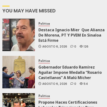
2027:
JULIO
Haces
YOU MAY HAVE MISSED
24,
2026
JULIO
21,
0
Política
2026
Destaca Ignacio Mier Que Alianza
109
0
De Morena, PT Y PVEM En Sinaloa
Está Firme
144
AGOSTO 6, 2026
0
126
Política
Gobernador Eduardo Ramírez
Aguilar Impone Medalla “Rosario
Castellanos” A Malú Mícher
AGOSTO 6, 2026
0
54
Política
Propone Haces Certificaciones