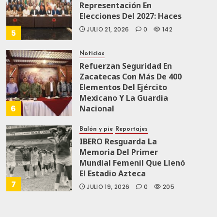
Representación En
Elecciones Del 2027: Haces
JULIO 21, 2026
0
142
5
Noticias
Refuerzan Seguridad En
Zacatecas Con Más De 400
Elementos Del Ejército
Mexicano Y La Guardia
6
Nacional
JULIO 19, 2026
0
169
Balón y pie
Reportajes
IBERO Resguarda La
Memoria Del Primer
Mundial Femenil Que Llenó
El Estadio Azteca
7
JULIO 19, 2026
0
205