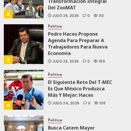
Transformación Integral
Del ZooMAT
2
JULIO 28, 2026
0
110
Política
Pedro Haces Propone
Agenda Para Preparar A
Trabajadores Para Nueva
Economía
3
JULIO 28, 2026
0
159
Política
El Siguiente Reto Del T-MEC
Es Que México Produzca
Más Y Mejor: Haces
JULIO 24, 2026
0
106
4
Política
Busca Catem Mayor