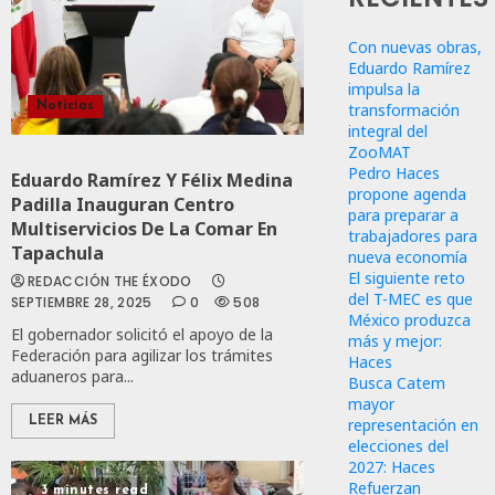
Con nuevas obras,
Eduardo Ramírez
impulsa la
transformación
Noticias
integral del
ZooMAT
Pedro Haces
Eduardo Ramírez Y Félix Medina
propone agenda
Padilla Inauguran Centro
para preparar a
Multiservicios De La Comar En
trabajadores para
Tapachula
nueva economía
El siguiente reto
REDACCIÓN THE ÉXODO
del T-MEC es que
SEPTIEMBRE 28, 2025
0
508
México produzca
El gobernador solicitó el apoyo de la
más y mejor:
Federación para agilizar los trámites
Haces
aduaneros para...
Busca Catem
mayor
representación en
LEER MÁS
elecciones del
2027: Haces
Refuerzan
3 minutes read