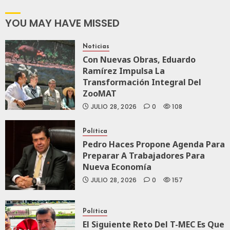
JULIO
El
166
19,
Recorr
2026
YOU MAY HAVE MISSED
De
0
Superv
Noticias
Del
203
Con Nuevas Obras, Eduardo
Tren
Ramírez Impulsa La
Maya
Transformación Integral Del
De
ZooMAT
Carga
JULIO 28, 2026
0
108
JULIO
18,
Política
2026
Pedro Haces Propone Agenda Para
0
Preparar A Trabajadores Para
Nueva Economía
153
JULIO 28, 2026
0
157
Política
El Siguiente Reto Del T-MEC Es Que