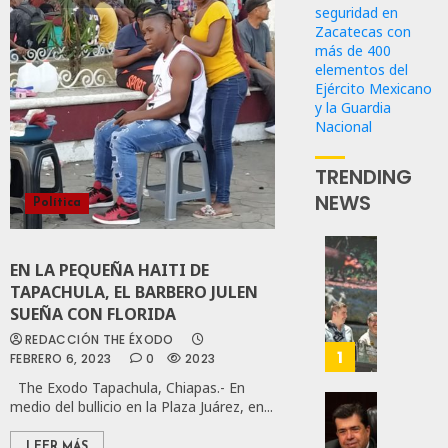
seguridad en
Zacatecas con
más de 400
elementos del
Ejército Mexicano
y la Guardia
Nacional
TRENDING
NEWS
Política
Con
EN LA PEQUEÑA HAITI DE
Nueva
TAPACHULA, EL BARBERO JULEN
Obras,
SUEÑA CON FLORIDA
Eduard
REDACCIÓN THE ÉXODO
Ramír
1
FEBRERO 6, 2023
0
2023
Impul
The Exodo Tapachula, Chiapas.- En
La
medio del bullicio en la Plaza Juárez, en...
Transf
Pedro
Integr
Haces
LEER MÁS