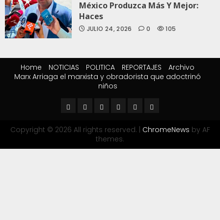
México Produzca Más Y Mejor:
Haces
JULIO 24, 2026
0
105
Home
NOTICIAS
POLITICA
REPORTAJES
Archivo
Marx Arriaga el marxista y obradorista que adoctrinó
niños
Copyright © 2026 All rights reserved.
|
ChromeNews
by AF
themes.