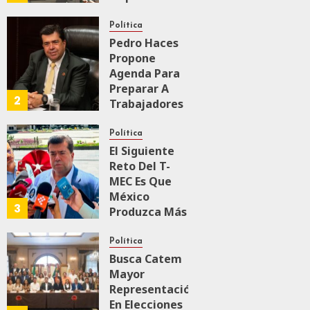
Transformación
Integral Del
Política
ZooMAT
Pedro Haces
Propone
JULIO 28, 2026
Agenda Para
0
106
Preparar A
2
Trabajadores
Para Nueva
Economía
Política
El Siguiente
JULIO 28, 2026
Reto Del T-
0
155
MEC Es Que
México
3
Produzca Más
Y Mejor:
Haces
Política
Busca Catem
JULIO 24, 2026
Mayor
0
104
Representación
En Elecciones