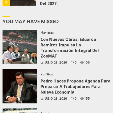
4
Del 2027:
Haces
JULIO 21, 2026
YOU MAY HAVE MISSED
0
138
Noticias
Con Nuevas Obras, Eduardo
Ramírez Impulsa La
Transformación Integral Del
ZooMAT
JULIO 28, 2026
0
106
Política
Pedro Haces Propone Agenda Para
Preparar A Trabajadores Para
Nueva Economía
JULIO 28, 2026
0
155