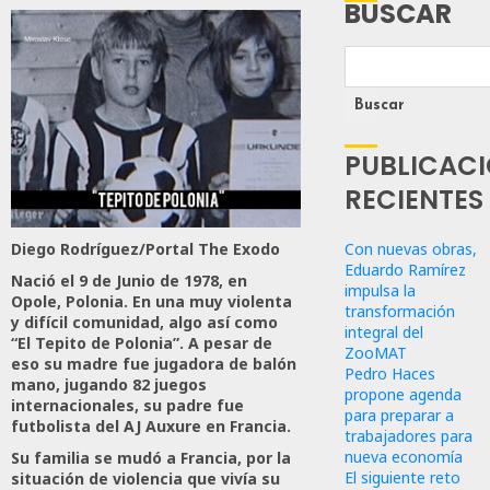
BUSCAR
Buscar
PUBLICAC
RECIENTES
Diego Rodríguez/Portal The Exodo
Con nuevas obras,
Eduardo Ramírez
Nació el 9 de Junio de 1978, en
impulsa la
Opole, Polonia. En una muy violenta
transformación
y difícil comunidad, algo así como
integral del
“El Tepito de Polonia”. A pesar de
ZooMAT
eso su madre fue jugadora de balón
Pedro Haces
mano, jugando 82 juegos
propone agenda
internacionales, su padre fue
para preparar a
futbolista del AJ Auxure en Francia.
trabajadores para
nueva economía
Su familia se mudó a Francia, por la
El siguiente reto
situación de violencia que vivía su