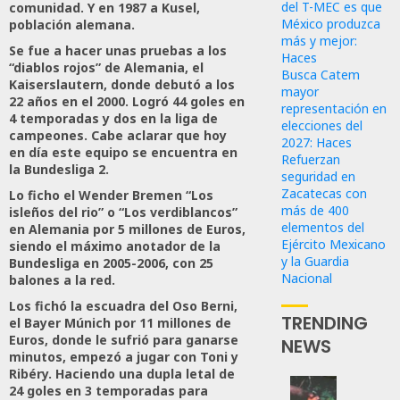
del T-MEC es que
comunidad. Y en 1987 a Kusel,
México produzca
población alemana.
más y mejor:
Se fue a hacer unas pruebas a los
Haces
“diablos rojos” de Alemania, el
Busca Catem
Kaiserslautern, donde debutó a los
mayor
22 años en el 2000. Logró 44 goles en
representación en
4 temporadas y dos en la liga de
elecciones del
campeones. Cabe aclarar que hoy
2027: Haces
en día este equipo se encuentra en
Refuerzan
la Bundesliga 2.
seguridad en
Zacatecas con
Lo ficho el Wender Bremen “Los
más de 400
isleños del rio” o “Los verdiblancos”
elementos del
en Alemania por 5 millones de Euros,
Ejército Mexicano
siendo el máximo anotador de la
y la Guardia
Bundesliga en 2005-2006, con 25
Nacional
balones a la red.
Los fichó la escuadra del Oso Berni,
TRENDING
el Bayer Múnich por 11 millones de
Euros, donde le sufrió para ganarse
NEWS
minutos, empezó a jugar con Toni y
Ribéry. Haciendo una dupla letal de
24 goles en 3 temporadas para