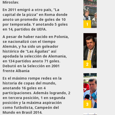
Con
Miroslav.
Nueva
En 2011 emigró a otro país, “La
Obras,
capital de la pizza” en Roma donde
Eduard
anoto un promedio de goles de 10
Ramír
1
por temporada. Y anotando 5 goles
Impul
en 14, partidos de UEFA.
La
A pesar de haber nacido en Polonia,
Transf
Pedro
se nacionalizó con el tiempo
Integr
Haces
Alemán, y ha sido un goleador
Del
histórico de “Las Águilas” así
Propo
apodada la selección de Alemania,
ZooMA
Agend
en 134 partidos anoto 71 goles.
Para
2
Debutó en la Selección en 2001
JULIO
Prepar
frente Albania
28,
A
2026
Es el máximo rompe redes en la
Trabaj
El
historia de copas del mundo,
0
Para
Siguie
anotando 16 goles en 4
Nueva
Reto
106
participaciones. Además logrando, 2
Econo
Del
en tercera posición, 1 en segunda
posición y la máxima aspiración
T-
3
como futbolista, Campeón del
JULIO
MEC
28,
Mundo en Brasil 2014.
Es