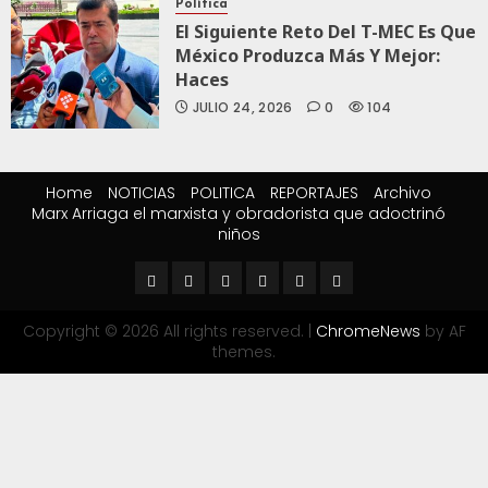
Política
El Siguiente Reto Del T-MEC Es Que
México Produzca Más Y Mejor:
Haces
JULIO 24, 2026
0
104
Home
NOTICIAS
POLITICA
REPORTAJES
Archivo
Marx Arriaga el marxista y obradorista que adoctrinó
niños
Copyright © 2026 All rights reserved.
|
ChromeNews
by AF
themes.