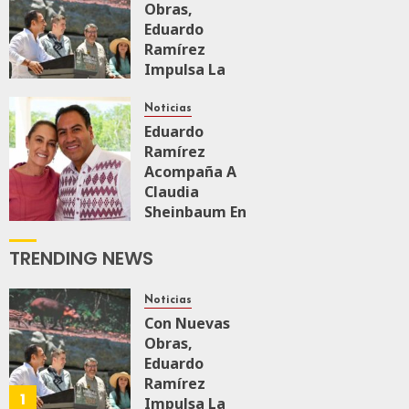
Obras,
Eduardo
Ramírez
Impulsa La
Transformación
Integral Del
Noticias
ZooMAT
Eduardo
Ramírez
JULIO 28, 2026
Acompaña A
0
106
Claudia
Sheinbaum En
El Recorrido
De
TRENDING NEWS
Supervisión
Del Tren
Noticias
Maya De
Con Nuevas
Carga
Obras,
JULIO 18, 2026
Eduardo
0
153
Ramírez
1
Impulsa La