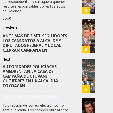
correspondientes y castigue a quienes
En
Aguila
resulten responsables por estos actos
Sinalo
Impon
3
de violencia.
Está
Medall
0oo0
Firme
“Rosar
Castel
Propo
Previous
AGOSTO
A
Haces
6, 2026
ANTE MÁS DE 3 MIL SEGUIDORES
Malú M
Certif
LOS CANIDATOS A ALCALDE Y
Labora
0
DIPUTADOS FEDERAL Y LOCAL,
AGOSTO
Trinac
4
CIERRAN CAMPAÑA EN
167
6, 2026
Para
Next
Prepar
0
A
Con
AUTORIDADES POLICÍACAS
88
Méxic
Nueva
AMEDRENTAN LA CASA DE
CAMPAÑA DE GIOVANI
Para
Obras,
GUTIÉRREZ EN LA ALCALDÍA
Nueva
Eduard
COYOACÁN
Econo
Ramír
5
Impul
Deja Un Comentario
AGOSTO
La
5, 2026
Transf
Pedro
Tu dirección de correo electrónico no
Integr
será publicada.
Los campos obligatorios
Haces
0