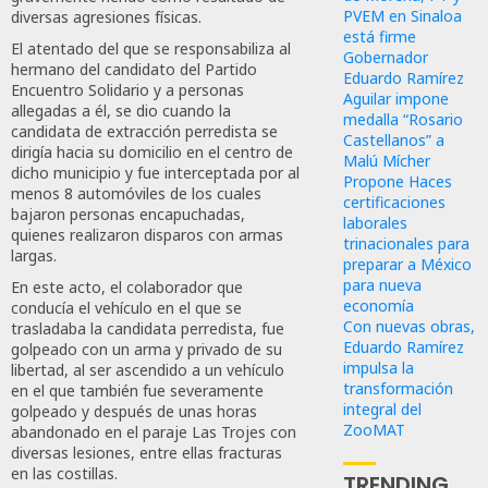
PVEM en Sinaloa
diversas agresiones físicas.
está firme
El atentado del que se responsabiliza al
Gobernador
hermano del candidato del Partido
Eduardo Ramírez
Encuentro Solidario y a personas
Aguilar impone
allegadas a él, se dio cuando la
medalla “Rosario
candidata de extracción perredista se
Castellanos” a
dirigía hacia su domicilio en el centro de
Malú Mícher
dicho municipio y fue interceptada por al
Propone Haces
menos 8 automóviles de los cuales
certificaciones
bajaron personas encapuchadas,
laborales
quienes realizaron disparos con armas
trinacionales para
largas.
preparar a México
para nueva
En este acto, el colaborador que
economía
conducía el vehículo en el que se
Con nuevas obras,
trasladaba la candidata perredista, fue
Eduardo Ramírez
golpeado con un arma y privado de su
impulsa la
libertad, al ser ascendido a un vehículo
transformación
en el que también fue severamente
integral del
golpeado y después de unas horas
ZooMAT
abandonado en el paraje Las Trojes con
diversas lesiones, entre ellas fracturas
en las costillas.
TRENDING