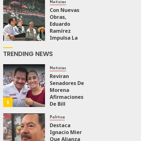
Rechazan
Noticias
Intervencionismo
Con Nuevas
Obras,
Eduardo
AGOSTO 8, 2026
0
57
Ramírez
Impulsa La
Transformación
Integral Del
TRENDING NEWS
ZooMAT
JULIO 28, 2026
Noticias
0
125
Reviran
Senadores De
Morena
Afirmaciones
1
De Bill
O’Reillyen Y
Rechazan
Política
Intervencionismo
Destaca
Ignacio Mier
Que Alianza
AGOSTO 8, 2026