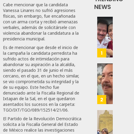
Cabe mencionar que la candidata
NEWS
Vanessa Linares no sufrió agresiones
físicas, sin embargo, fue encañonada
con un arma corta y recibió amenazas
Revira
verbales, además de solicitársele con
Senado
violencia abandonar la candidatura a la
De
presidencia municipal.
Moren
Es de mencionar que desde el inicio de
Afirma
1
la campaña la candidata perredista ha
De
sufrido actos de intimidación para
Bill
abandonar su aspiración a la alcaldía,
siendo el pasado 31 de junio el más
O’Reill
Desta
cercano, en el que, en un hecho similar,
Y
Ignaci
se vio comprometida su integridad y la
Recha
Mier
de su equipo. Este hecho fue
Interv
Que
denunciado ante la Fiscalía Regional de
Alianz
Ixtapan de la Sal, en el que quedaron
2
AGOSTO
asentados los sucesos en la carpeta:
De
8, 2026
TGO/IXT/TGO/089/152514/21/06.
Moren
PT
Gober
0
El Partido de la Revolución Democrática
Y
solicita a la Fiscalía General del Estado
Eduard
57
de México realice las investigaciones
PVEM
Ramír