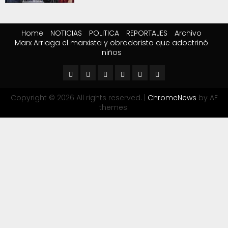
Home
NOTICIAS
POLITICA
REPORTAJES
Archivo
Marx Arriaga el marxista y obradorista que adoctrinó
niños
Copyright © 2026 All rights reserved.
|
ChromeNews
by AF
themes.