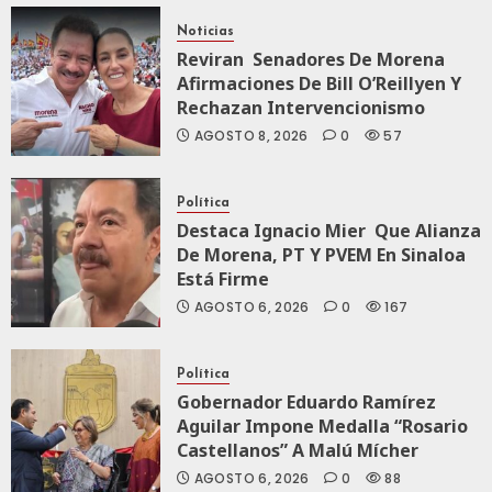
Noticias
AGOSTO 5, 2026
Reviran Senadores De Morena
0
78
Afirmaciones De Bill O’Reillyen Y
Rechazan Intervencionismo
AGOSTO 8, 2026
0
57
Política
Destaca Ignacio Mier Que Alianza
De Morena, PT Y PVEM En Sinaloa
Está Firme
AGOSTO 6, 2026
0
167
Política
Gobernador Eduardo Ramírez
Aguilar Impone Medalla “Rosario
Castellanos” A Malú Mícher
AGOSTO 6, 2026
0
88