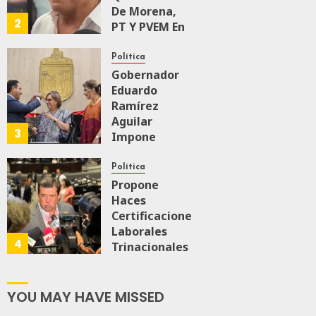
0
57
De Morena,
2
PT Y PVEM En
Sinaloa Está
Firme
Política
Gobernador
Eduardo
AGOSTO 6, 2026
0
167
Ramírez
Aguilar
3
Impone
Medalla
“Rosario
Política
Castellanos”
Propone
A
Haces
Malú Mícher
Certificaciones
Laborales
4
Trinacionales
AGOSTO 6, 2026
0
88
Para Preparar
A México Para
Nueva
YOU MAY HAVE MISSED
Economía