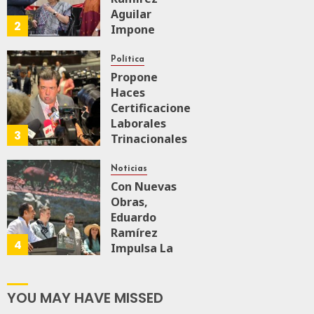
Aguilar
2
Impone
Medalla
“Rosario
Política
Castellanos”
Propone
A
Haces
Malú Mícher
Certificaciones
Laborales
3
Trinacionales
AGOSTO 6, 2026
0
35
Para Preparar
A México Para
Noticias
Nueva
Con Nuevas
Economía
Obras,
Eduardo
Ramírez
AGOSTO 5, 2026
4
0
64
Impulsa La
Transformación
Integral Del
ZooMAT
YOU MAY HAVE MISSED
JULIO 28, 2026