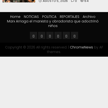
AGOSTO 5, 2026
0
64
Home
NOTICIAS
POLITICA
REPORTAJES
Archivo
Marx Arriaga el marxista y obradorista que adoctrinó
niños
Copyright © 2026 All rights reserved.
|
ChromeNews
by AF
themes.