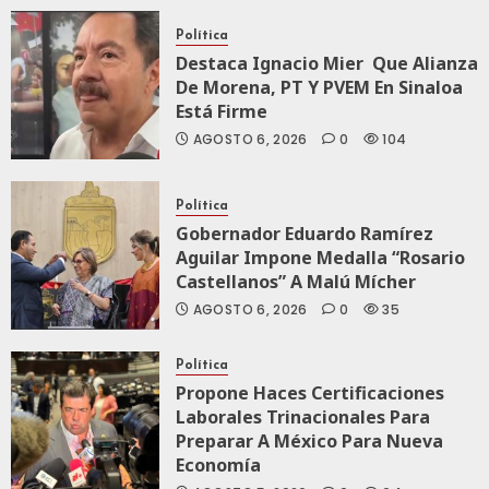
0
111
Política
Destaca Ignacio Mier Que Alianza
De Morena, PT Y PVEM En Sinaloa
Está Firme
AGOSTO 6, 2026
0
104
Política
Gobernador Eduardo Ramírez
Aguilar Impone Medalla “Rosario
Castellanos” A Malú Mícher
AGOSTO 6, 2026
0
35
Política
Propone Haces Certificaciones
Laborales Trinacionales Para
Preparar A México Para Nueva
Economía