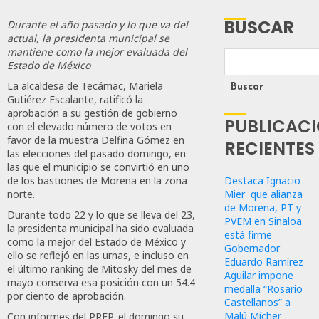
BUSCAR
Durante el año pasado y lo que va del
actual, la presidenta municipal se
mantiene como la mejor evaluada del
Estado de México
La alcaldesa de Tecámac, Mariela
Buscar
Gutiérez Escalante, ratificó la
aprobación a su gestión de gobierno
PUBLICAC
con el elevado número de votos en
favor de la muestra Delfina Gómez en
RECIENTES
las elecciones del pasado domingo, en
las que el municipio se convirtió en uno
Destaca Ignacio
de los bastiones de Morena en la zona
Mier que alianza
norte.
de Morena, PT y
Durante todo 22 y lo que se lleva del 23,
PVEM en Sinaloa
la presidenta municipal ha sido evaluada
está firme
como la mejor del Estado de México y
Gobernador
ello se reflejó en las urnas, e incluso en
Eduardo Ramírez
el último ranking de Mitosky del mes de
Aguilar impone
mayo conserva esa posición con un 54.4
medalla “Rosario
por ciento de aprobación.
Castellanos” a
Malú Mícher
Con informes del PREP, el domingo su