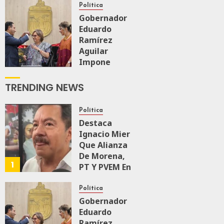
Firme
Política
Gobernador
Eduardo
AGOSTO 6, 2026
0
104
Ramírez
Aguilar
Impone
Medalla
“Rosario
TRENDING NEWS
Castellanos”
A
Política
Malú Mícher
Destaca
Ignacio Mier
AGOSTO 6, 2026
Que Alianza
0
35
De Morena,
1
PT Y PVEM En
Sinaloa Está
Firme
Política
Gobernador
Eduardo
AGOSTO 6, 2026
0
104
Ramírez