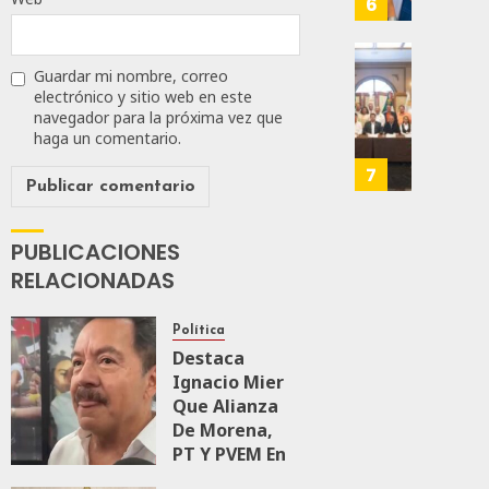
6
JULIO
MEC
28,
Es
2026
Que
Busca
Guardar mi nombre, correo
0
Méxic
Catem
electrónico y sitio web en este
navegador para la próxima vez que
Produz
Mayor
160
haga un comentario.
Más
Repres
Y
En
7
Mejor:
Elecci
Haces
Del
2027:
PUBLICACIONES
JULIO
Haces
RELACIONADAS
24,
2026
JULIO
21,
0
Política
2026
Destaca
108
Ignacio Mier
0
Que Alianza
143
De Morena,
PT Y PVEM En
Sinaloa Está