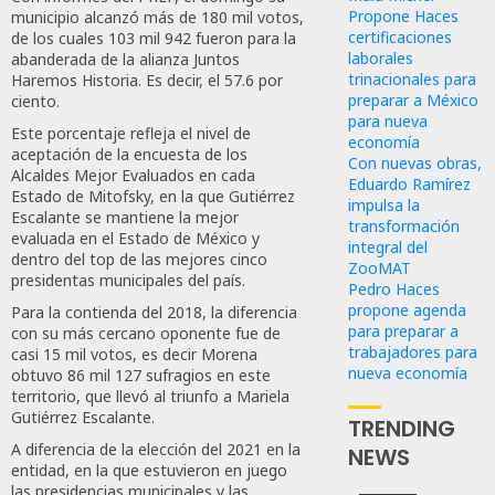
Propone Haces
municipio alcanzó más de 180 mil votos,
certificaciones
de los cuales 103 mil 942 fueron para la
laborales
abanderada de la alianza Juntos
trinacionales para
Haremos Historia. Es decir, el 57.6 por
preparar a México
ciento.
para nueva
Este porcentaje refleja el nivel de
economía
aceptación de la encuesta de los
Con nuevas obras,
Alcaldes Mejor Evaluados en cada
Eduardo Ramírez
Estado de Mitofsky, en la que Gutiérrez
impulsa la
Escalante se mantiene la mejor
transformación
evaluada en el Estado de México y
integral del
dentro del top de las mejores cinco
ZooMAT
presidentas municipales del país.
Pedro Haces
propone agenda
Para la contienda del 2018, la diferencia
para preparar a
con su más cercano oponente fue de
trabajadores para
casi 15 mil votos, es decir Morena
nueva economía
obtuvo 86 mil 127 sufragios en este
territorio, que llevó al triunfo a Mariela
Gutiérrez Escalante.
TRENDING
A diferencia de la elección del 2021 en la
NEWS
entidad, en la que estuvieron en juego
las presidencias municipales y las