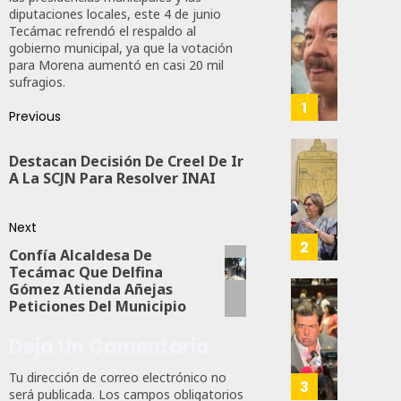
diputaciones locales, este 4 de junio
Desta
Tecámac refrendó el respaldo al
Ignaci
gobierno municipal, ya que la votación
Mier
para Morena aumentó en casi 20 mil
sufragios.
Que
Alianz
1
Previous
De
Moren
Destacan Decisión De Creel De Ir
PT
Gober
A La SCJN Para Resolver INAI
Y
Eduard
PVEM
Ramír
En
Aguila
Next
Sinalo
Impon
2
Confía Alcaldesa De
Está
Medall
Tecámac Que Delfina
Firme
“Rosar
Gómez Atienda Añejas
Castel
Propo
Peticiones Del Municipio
AGOSTO
A
Haces
6, 2026
Malú M
Deja Un Comentario
Certif
Labora
0
Tu dirección de correo electrónico no
AGOSTO
Trinac
3
104
6, 2026
será publicada.
Los campos obligatorios