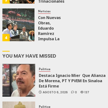
3
Trinacionales
AGOSTO 6, 2026
0
62
Para Preparar
A México Para
Noticias
Nueva
Con Nuevas
Economía
Obras,
Eduardo
Ramírez
AGOSTO 5, 2026
4
0
69
Impulsa La
Transformación
Integral Del
ZooMAT
YOU MAY HAVE MISSED
JULIO 28, 2026
0
115
Política
Destaca Ignacio Mier Que Alianza
De Morena, PT Y PVEM En Sinaloa
Está Firme
AGOSTO 6, 2026
0
137
Política