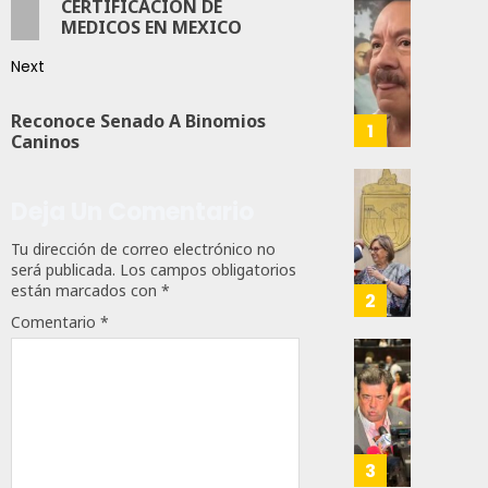
CERTIFICACION DE
MEDICOS EN MEXICO
Desta
Ignaci
Next
Mier
Que
Reconoce Senado A Binomios
Alianz
1
Caninos
De
Moren
PT
Gober
Deja Un Comentario
Y
Eduard
PVEM
Ramír
Tu dirección de correo electrónico no
En
será publicada.
Los campos obligatorios
Aguila
están marcados con
*
Sinalo
Impon
2
Está
Medall
Comentario
*
Firme
“Rosar
Castel
Propo
AGOSTO
A
Haces
6, 2026
Malú M
Certif
Labora
0
AGOSTO
Trinac
3
137
6, 2026