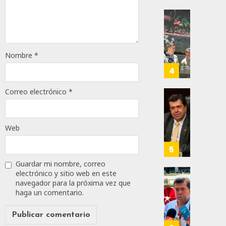
Para
Prepar
0
A
Con
62
Méxic
Nueva
Para
Obras,
Nombre
*
Nueva
Eduard
Econo
Ramír
4
Impul
AGOSTO
La
Correo electrónico
*
5, 2026
Transf
Pedro
Integr
Haces
0
Del
Propo
Web
69
ZooMA
Agend
Para
5
JULIO
Prepar
Guardar mi nombre, correo
28,
A
2026
electrónico y sitio web en este
Trabaj
El
navegador para la próxima vez que
0
Para
Siguie
haga un comentario.
Nueva
Reto
115
Econo
Del
T-