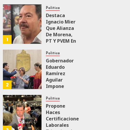
A
Política
Malú Mícher
Destaca
Ignacio Mier
AGOSTO 6, 2026
Que Alianza
0
62
De Morena,
1
PT Y PVEM En
Sinaloa Está
Firme
Política
Gobernador
Eduardo
AGOSTO 6, 2026
0
137
Ramírez
Aguilar
2
Impone
Medalla
“Rosario
Política
Castellanos”
Propone
A
Haces
Malú Mícher
Certificaciones
Laborales