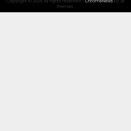
Copyright © 2026 All rights reserved.
|
ChromeNews
by AF
themes.