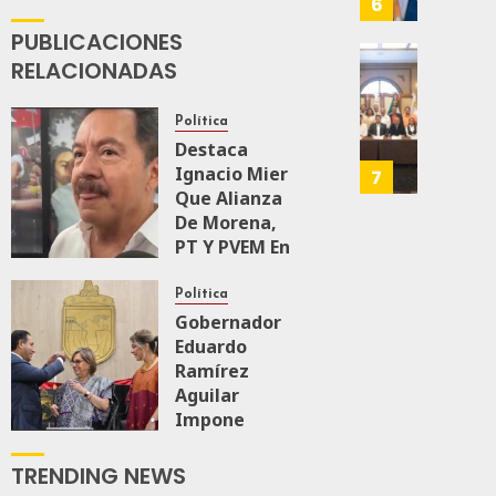
6
JULIO
MEC
PUBLICACIONES
28,
Es
2026
RELACIONADAS
Que
Busca
0
Méxic
Catem
Produz
Mayor
164
Política
Más
Repres
Destaca
Y
En
Ignacio Mier
7
Mejor:
Elecci
Que Alianza
Haces
Del
De Morena,
2027:
PT Y PVEM En
JULIO
Haces
Sinaloa Está
24,
Firme
Política
2026
JULIO
Gobernador
21,
0
Eduardo
AGOSTO 6, 2026
2026
0
137
Ramírez
109
0
Aguilar
Impone
145
Medalla
“Rosario
TRENDING NEWS
Castellanos”