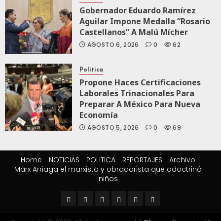
Gobernador Eduardo Ramírez
Aguilar Impone Medalla “Rosario
Castellanos” A Malú Mícher
AGOSTO 6, 2026
0
62
Política
Propone Haces Certificaciones
Laborales Trinacionales Para
Preparar A México Para Nueva
Economía
AGOSTO 5, 2026
0
69
Home
NOTICIAS
POLITICA
REPORTAJES
Archivo
Marx Arriaga el marxista y obradorista que adoctrinó
niños