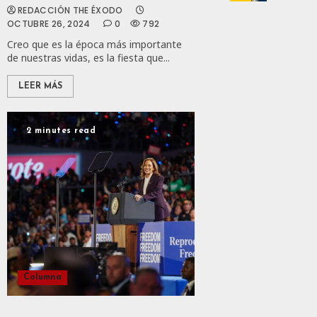
JULIO
MEC
REDACCIÓN THE ÉXODO
28,
Es
2026
OCTUBRE 26, 2024
0
792
Que
Creo que es la época más importante
0
Méxic
de nuestras vidas, es la fiesta que...
Produz
167
Más
LEER MÁS
Y
Mejor:
Haces
2 minutes read
JULIO
24,
2026
0
112
Columna