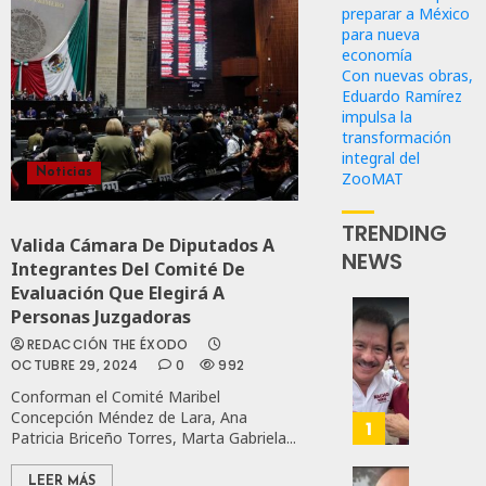
preparar a México
para nueva
economía
Con nuevas obras,
Eduardo Ramírez
impulsa la
transformación
integral del
Noticias
ZooMAT
TRENDING
Valida Cámara De Diputados A
NEWS
Integrantes Del Comité De
Evaluación Que Elegirá A
Personas Juzgadoras
Revira
REDACCIÓN THE ÉXODO
Senado
OCTUBRE 29, 2024
0
992
De
Conforman el Comité Maribel
Moren
Concepción Méndez de Lara, Ana
Afirma
1
Patricia Briceño Torres, Marta Gabriela...
De
Bill
LEER MÁS