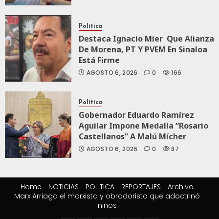
Política
Destaca Ignacio Mier Que Alianza
De Morena, PT Y PVEM En Sinaloa
Está Firme
AGOSTO 6, 2026
0
166
Política
Gobernador Eduardo Ramírez
Aguilar Impone Medalla “Rosario
Castellanos” A Malú Mícher
AGOSTO 6, 2026
0
87
Home
NOTICIAS
POLITICA
REPORTAJES
Archivo
Marx Arriaga el marxista y obradorista que adoctrinó
niños