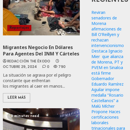
Reviran
senadores de
Morena
afirmaciones de
Reportajes
Bill O’Reillyen y
rechazan
intervencionismo
Migrantes Negocio En Dólares
Destaca Ignacio
Para Agentes Del INM Y Cárteles
Mier que alianza
REDACCIÓN THE ÉXODO
de Morena, PT y
OCTUBRE 29, 2024
0
790
PVEM en Sinaloa
está firme
La situación se agrava por el peligro
Gobernador
constante que enfrentan
Eduardo Ramírez
los migrantes al caer en manos...
Aguilar impone
medalla “Rosario
LEER MÁS
Castellanos” a
Malú Mícher
Propone Haces
certificaciones
2 minutes read
laborales
trinacionales para