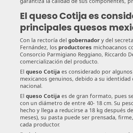
garantiza la calidad de sus componentes, pro
El queso Cotija es consi
principales quesos mex
Con la rectoría del
gobernador
y del secret
Fernández, los
productores
michoacanos con
Consorcio Parmigiano Reggiano, Riccardo Des
comercialización del producto.
El
queso Cotija
es considerado por algunos
mexicanos genuinos, debido a su identidad 
nacional.
El
queso Cotija
es de gran formato, pues se
con un diámetro de entre 40- 18 cm. Su pes
hecho y llega a reducirse a 18 kg después d
meses), su pasta puede ser prensada, firme,
cada productor.