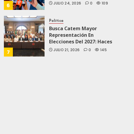
JULIO 24, 2026
0
109
6
Política
Busca Catem Mayor
Representación En
Elecciones Del 2027: Haces
JULIO 21, 2026
0
145
7