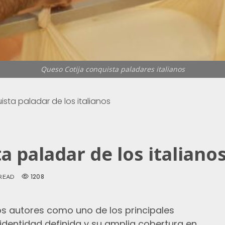
Queso Cotija conquista paladares italianos
sta paladar de los italianos
a paladar de los italiano
1208
 READ
os autores como uno de los principales
dentidad definida y su amplia cobertura en