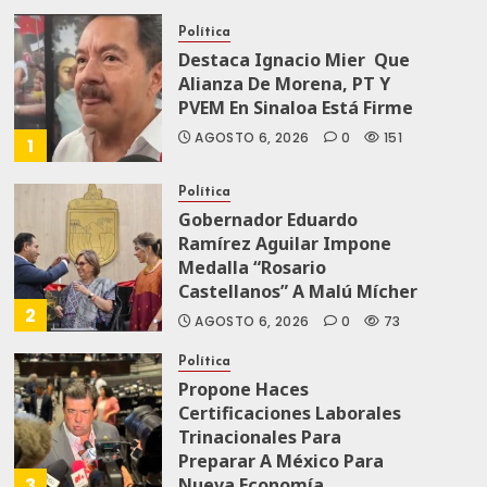
Política
Destaca Ignacio Mier Que
Alianza De Morena, PT Y
PVEM En Sinaloa Está Firme
AGOSTO 6, 2026
0
151
1
Política
Gobernador Eduardo
Ramírez Aguilar Impone
Medalla “Rosario
Castellanos” A Malú Mícher
2
AGOSTO 6, 2026
0
73
Política
Propone Haces
Certificaciones Laborales
Trinacionales Para
Preparar A México Para
3
Nueva Economía