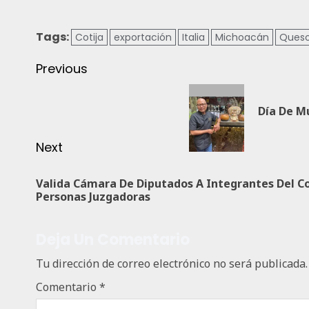
Tags:
Cotija
exportación
Italia
Michoacán
Ques
Previous
Día De M
Next
Valida Cámara De Diputados A Integrantes Del Co
Personas Juzgadoras
Deja Un Comentario
Tu dirección de correo electrónico no será publicada.
Comentario
*