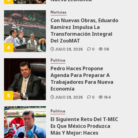
AGOSTO 5, 2026
0
71
Noticias
Con Nuevas Obras, Eduardo
Ramírez Impulsa La
Transformación Integral
Del ZooMAT
4
JULIO 28, 2026
0
118
Política
Pedro Haces Propone
Agenda Para Preparar A
Trabajadores Para Nueva
Economía
5
JULIO 28, 2026
0
164
Política
El Siguiente Reto Del T-MEC
Es Que México Produzca
Más Y Mejor: Haces