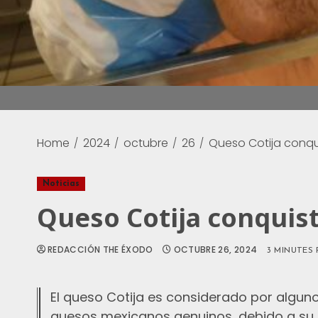
Home
2024
octubre
26
Queso Cotija conqui
Noticias
Queso Cotija conquist
REDACCIÓN THE ÉXODO
OCTUBRE 26, 2024
3 MINUTES
El queso Cotija es considerado por algun
quesos mexicanos genuinos, debido a su i