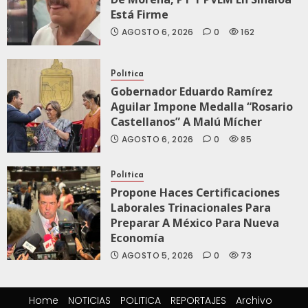
Está Firme
AGOSTO 6, 2026
0
162
Política
Gobernador Eduardo Ramírez
Aguilar Impone Medalla “Rosario
Castellanos” A Malú Mícher
AGOSTO 6, 2026
0
85
Política
Propone Haces Certificaciones
Laborales Trinacionales Para
Preparar A México Para Nueva
Economía
AGOSTO 5, 2026
0
73
Home
NOTICIAS
POLITICA
REPORTAJES
Archivo