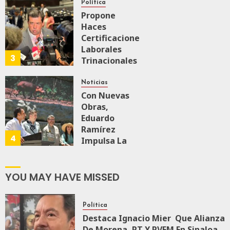
“Rosario
Política
Castellanos”
Propone
A
Haces
Malú Mícher
Certificaciones
Laborales
3
Trinacionales
AGOSTO 6, 2026
0
85
Para Preparar
A México Para
Noticias
Nueva
Con Nuevas
Economía
Obras,
Eduardo
Ramírez
AGOSTO 5, 2026
4
0
73
Impulsa La
Transformación
Integral Del
ZooMAT
YOU MAY HAVE MISSED
JULIO 28, 2026
0
122
Política
Destaca Ignacio Mier Que Alianza
De Morena, PT Y PVEM En Sinaloa