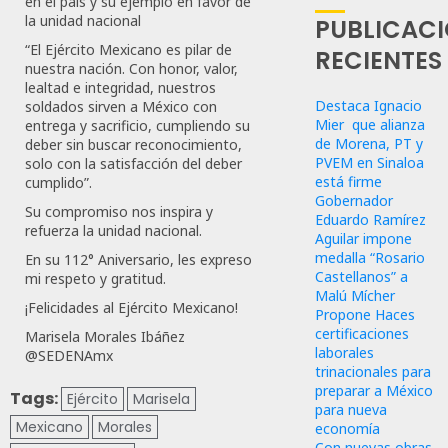
en el país y su ejemplo en favor de
la unidad nacional
PUBLICAC
“El Ejército Mexicano es pilar de
RECIENTES
nuestra nación. Con honor, valor,
lealtad e integridad, nuestros
Destaca Ignacio
soldados sirven a México con
Mier que alianza
entrega y sacrificio, cumpliendo su
de Morena, PT y
deber sin buscar reconocimiento,
PVEM en Sinaloa
solo con la satisfacción del deber
está firme
cumplido”.
Gobernador
Su compromiso nos inspira y
Eduardo Ramírez
refuerza la unidad nacional.
Aguilar impone
medalla “Rosario
En su 112° Aniversario, les expreso
Castellanos” a
mi respeto y gratitud.
Malú Mícher
¡Felicidades al Ejército Mexicano!
Propone Haces
certificaciones
Marisela Morales Ibáñez
laborales
@SEDENAmx
trinacionales para
preparar a México
Tags:
Ejército
Marisela
para nueva
Mexicano
Morales
economía
Con nuevas obras,