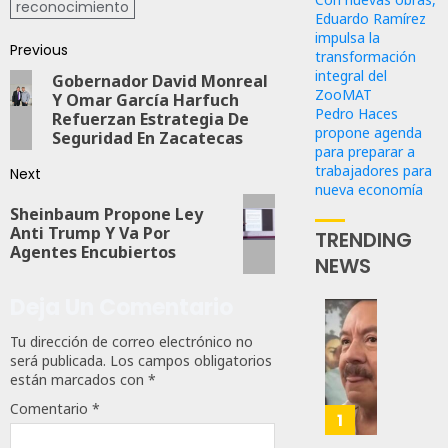
reconocimiento
Eduardo Ramírez
impulsa la
Previous
transformación
integral del
Gobernador David Monreal
ZooMAT
Y Omar García Harfuch
Pedro Haces
Refuerzan Estrategia De
propone agenda
Seguridad En Zacatecas
para preparar a
trabajadores para
Next
nueva economía
Sheinbaum Propone Ley
Anti Trump Y Va Por
TRENDING
Agentes Encubiertos
NEWS
Deja Un Comentario
Desta
Tu dirección de correo electrónico no
Ignaci
será publicada.
Los campos obligatorios
Mier
están marcados con
*
Que
Comentario
*
Alianz
1
De