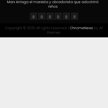
Marx Arriaga el marxista y obradorista que adoctrinó
niños
Copyright © 2026 All rights reserved.
|
ChromeNews
by AF
themes.