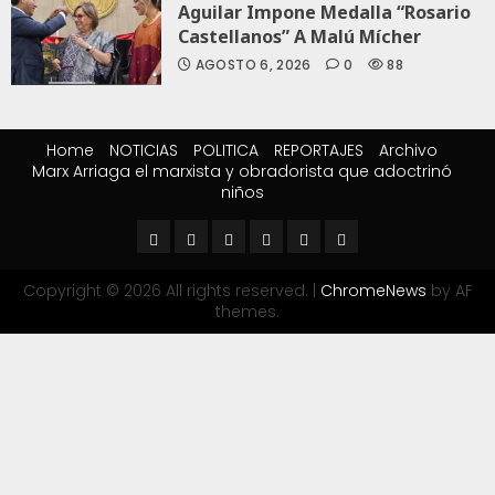
Aguilar Impone Medalla “Rosario
Castellanos” A Malú Mícher
AGOSTO 6, 2026
0
88
Home
NOTICIAS
POLITICA
REPORTAJES
Archivo
Marx Arriaga el marxista y obradorista que adoctrinó
niños
Copyright © 2026 All rights reserved.
|
ChromeNews
by AF
themes.