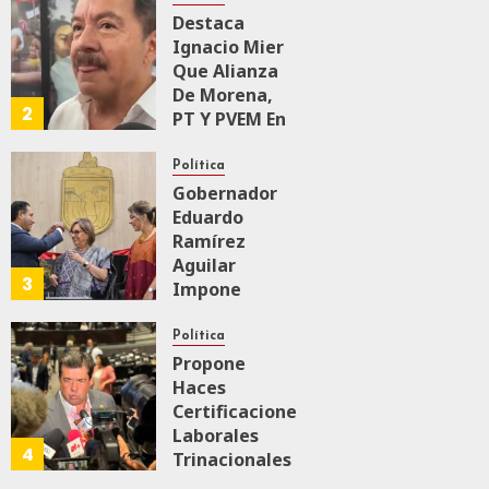
Intervencionismo
Destaca
Ignacio Mier
Que Alianza
AGOSTO 8, 2026
0
59
De Morena,
2
PT Y PVEM En
Sinaloa Está
Firme
Política
Gobernador
Eduardo
AGOSTO 6, 2026
0
167
Ramírez
Aguilar
3
Impone
Medalla
“Rosario
Política
Castellanos”
Propone
A
Haces
Malú Mícher
Certificaciones
Laborales
4
Trinacionales
AGOSTO 6, 2026
0
88
Para Preparar