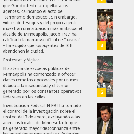
Está
Medall
que Good intentó atropellar a los
Firme
“Rosar
agentes, calificando el acto de
Castel
“terrorismo doméstico”. Sin embargo,
Propo
videos de testigos y del propio agente
AGOSTO
A
Haces
6, 2026
muestran una situación más ambigua; el
Malú M
Certif
alcalde de Minneapolis, Jacob Frey, ha
Labora
0
calificado la narrativa oficial de “basura”
AGOSTO
Trinac
4
y ha exigido que los agentes de ICE
167
6, 2026
Para
abandonen la ciudad.
Prepar
0
Protestas y Vigilias:
A
Con
88
El sistema de escuelas públicas de
Méxic
Nueva
Minneapolis ha comenzado a ofrecer
Para
Obras,
clases remotas opcionales por un mes
Nueva
Eduard
debido a la inseguridad y el temor
Econo
Ramír
generado por los constantes operativos
5
federales en las calles.
Impul
AGOSTO
La
Investigación Federal: El FBI ha tomado
5, 2026
Transf
Pedro
el control de la investigación sobre el
Integr
tiroteo del 7 de enero, excluyendo a las
Haces
0
agencias locales de Minnesota, lo que
Del
Propo
78
ha generado mayor desconfianza entre
ZooMA
Agend
las autoridades municipales y federales.