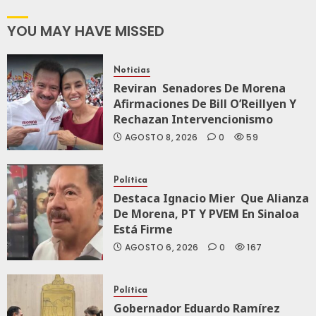
A México Para
Nueva
YOU MAY HAVE MISSED
Economía
Noticias
AGOSTO 5, 2026
Reviran Senadores De Morena
0
78
Afirmaciones De Bill O’Reillyen Y
Rechazan Intervencionismo
AGOSTO 8, 2026
0
59
Política
Destaca Ignacio Mier Que Alianza
De Morena, PT Y PVEM En Sinaloa
Está Firme
AGOSTO 6, 2026
0
167
Política
Gobernador Eduardo Ramírez