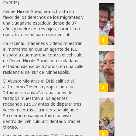
PARRIS).
Renee Nicole Good, era activista en
Revira
favor de los derechos de los migrantes y
Senado
una ciudadana estadounidense de 37
De
años y madre de tres hijos, durante un
Moren
operativo en un barrio residencial.
Afirma
1
La Escena: Imágenes y videos muestran
De
el momento en que un agente de ICE
Bill
dispara a quemarropa contra el vehículo
O’Reill
Desta
de Renee Nicole Good, una ciudadana
Y
Ignaci
estadounidense de 37 años, en una calle
Recha
residencial del sur de Minneapolis.
Mier
Interv
Que
El Abuso: Mientras el DHS calificó el
Alianz
acto como “defensa propia” ante un
2
AGOSTO
De
“ataque terrorista”, grabaciones de
8, 2026
testigos muestran a los agentes
Moren
rodeando su SUV antes de disparar tres
PT
Gober
0
veces mientras ella intentaba alejarse.
Y
Eduard
Su cuerpo ensangrentado fue visto
59
PVEM
Ramír
dentro del vehículo accidentado tras el
En
Aguila
tiroteo.
Sinalo
Impon
3
Versiones encontradas: El DHS sostiene