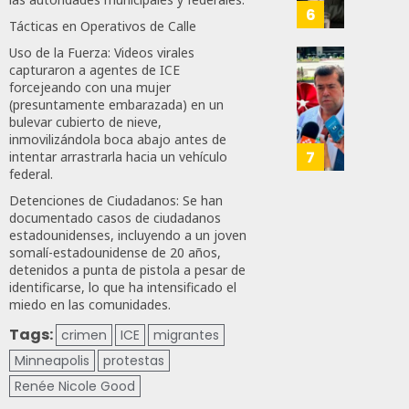
Para
6
Tácticas en Operativos de Calle
JULIO
Prepar
28,
A
Uso de la Fuerza: Videos virales
2026
Trabaj
capturaron a agentes de ICE
El
0
forcejeando con una mujer
Para
Siguie
(presuntamente embarazada) en un
Nueva
Reto
125
bulevar cubierto de nieve,
Econo
Del
inmovilizándola boca abajo antes de
T-
7
intentar arrastrarla hacia un vehículo
JULIO
MEC
federal.
28,
Es
2026
Detenciones de Ciudadanos: Se han
Que
documentado casos de ciudadanos
0
Méxic
estadounidenses, incluyendo a un joven
Produz
somalí-estadounidense de 20 años,
168
detenidos a punta de pistola a pesar de
Más
identificarse, lo que ha intensificado el
Y
miedo en las comunidades.
Mejor:
Haces
Tags:
crimen
ICE
migrantes
Minneapolis
protestas
JULIO
Renée Nicole Good
24,
2026