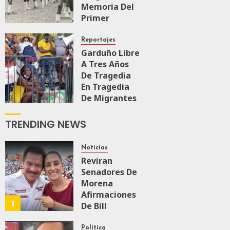
Memoria Del
Primer
Mundial
Femenil Que
Reportajes
Llenó El
Garduño Libre
Estadio
A Tres Años
Azteca
De Tragedia
En Tragedia
JULIO 19, 2026
De Migrantes
0
211
En Juárez
TRENDING NEWS
MARZO 27, 2026
0
403
Noticias
Reviran
Senadores De
Morena
Afirmaciones
1
De Bill
O’Reillyen Y
Rechazan
Política