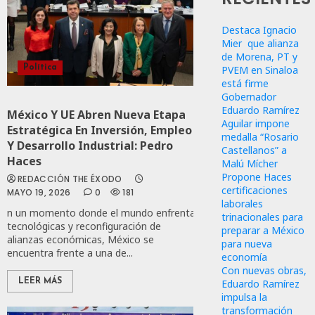
Destaca Ignacio
Mier que alianza
de Morena, PT y
PVEM en Sinaloa
Política
está firme
Gobernador
Eduardo Ramírez
México Y UE Abren Nueva Etapa
Aguilar impone
Estratégica En Inversión, Empleo
medalla “Rosario
Y Desarrollo Industrial: Pedro
Castellanos” a
Haces
Malú Mícher
Propone Haces
REDACCIÓN THE ÉXODO
certificaciones
MAYO 19, 2026
0
181
laborales
n un momento donde el mundo enfrenta tensiones comerciales,reloc
trinacionales para
tecnológicas y reconfiguración de
preparar a México
alianzas económicas, México se
para nueva
encuentra frente a una de...
economía
Con nuevas obras,
Eduardo Ramírez
LEER MÁS
impulsa la
transformación