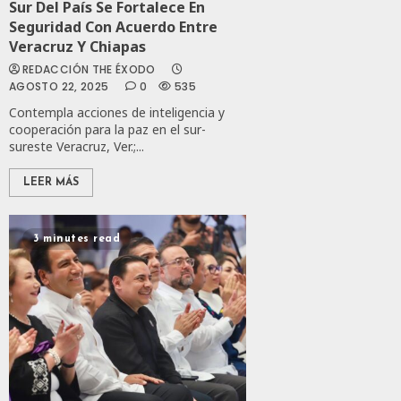
Sur Del País Se Fortalece En
2027:
Seguridad Con Acuerdo Entre
JULIO
Haces
24,
Veracruz Y Chiapas
2026
JULIO
REDACCIÓN THE ÉXODO
21,
0
AGOSTO 22, 2025
0
535
2026
109
Contempla acciones de inteligencia y
0
cooperación para la paz en el sur-
sureste Veracruz, Ver.;...
145
LEER MÁS
3 minutes read