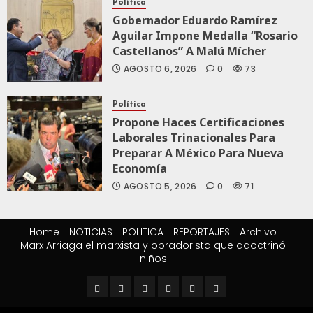
Política
Gobernador Eduardo Ramírez
Aguilar Impone Medalla “Rosario
Castellanos” A Malú Mícher
AGOSTO 6, 2026
0
73
Política
Propone Haces Certificaciones
Laborales Trinacionales Para
Preparar A México Para Nueva
Economía
AGOSTO 5, 2026
0
71
Home
NOTICIAS
POLITICA
REPORTAJES
Archivo
Marx Arriaga el marxista y obradorista que adoctrinó
niños