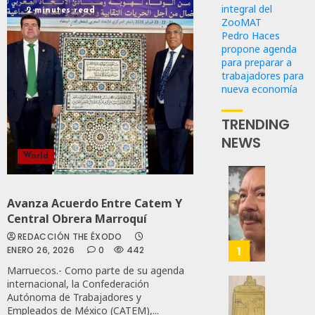
integral del
2 minutes read
ZooMAT
Pedro Haces
propone agenda
para preparar a
trabajadores para
nueva economía
TRENDING
NEWS
World
Desta
Ignaci
Avanza Acuerdo Entre Catem Y
Mier
Central Obrera Marroquí
Que
REDACCIÓN THE ÉXODO
Alianz
1
ENERO 26, 2026
0
442
De
Marruecos.- Como parte de su agenda
Moren
internacional, la Confederación
PT
Gober
Autónoma de Trabajadores y
Y
Eduard
Empleados de México (CATEM),...