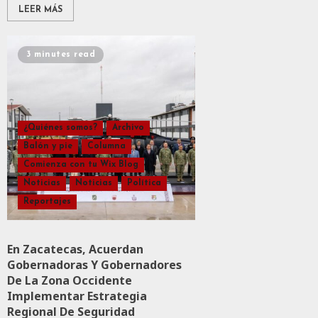
LEER MÁS
3 minutes read
¿Quiénes somos?
Archivo
Balón y pie
Columna
Comienza con tu Wix Blog
Noticias
Noticias
Política
Reportajes
En Zacatecas, Acuerdan
Gobernadoras Y Gobernadores
De La Zona Occidente
Implementar Estrategia
Regional De Seguridad