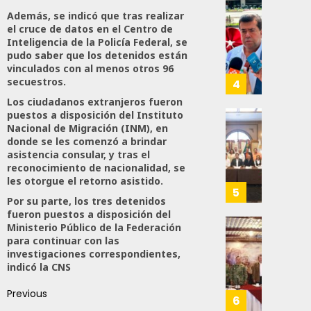
A
2026
Además, se indicó que tras realizar
Trabaj
El
el cruce de datos en el Centro de
0
Para
Siguie
Inteligencia de la Policía Federal, se
Nueva
Reto
110
pudo saber que los detenidos están
Econo
Del
vinculados con al menos otros 96
T-
secuestros.
4
JULIO
MEC
Los ciudadanos extranjeros fueron
28,
Es
puestos a disposición del Instituto
2026
Que
Busca
Nacional de Migración (INM), en
0
Méxic
donde se les comenzó a brindar
Catem
asistencia consular, y tras el
Produz
Mayor
159
reconocimiento de nacionalidad, se
Más
Repres
les otorgue el retorno asistido.
Y
En
5
Por su parte, los tres detenidos
Mejor:
Elecci
fueron puestos a disposición del
Haces
Del
Ministerio Público de la Federación
2027:
Refuer
para continuar con las
JULIO
Haces
Seguri
investigaciones correspondientes,
24,
En
indicó la CNS
2026
JULIO
Zacate
21,
0
Previous
Con
6
2026