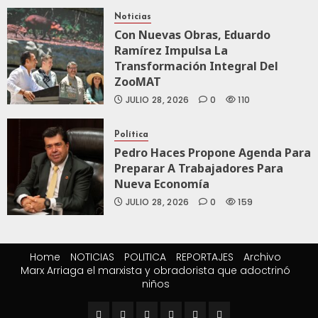
Noticias
Con Nuevas Obras, Eduardo
Ramírez Impulsa La
Transformación Integral Del
ZooMAT
JULIO 28, 2026
0
110
Política
Pedro Haces Propone Agenda Para
Preparar A Trabajadores Para
Nueva Economía
JULIO 28, 2026
0
159
Home
NOTICIAS
POLITICA
REPORTAJES
Archivo
Marx Arriaga el marxista y obradorista que adoctrinó
niños