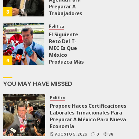
Preparar A
3
Trabajadores
Para Nueva
Economía
Política
El Siguiente
JULIO 28, 2026
Reto Del T-
0
159
MEC Es Que
México
4
Produzca Más
Y Mejor:
Haces
YOU MAY HAVE MISSED
JULIO 24, 2026
0
106
Política
Propone Haces Certificaciones
Laborales Trinacionales Para
Preparar A México Para Nueva
Economía
AGOSTO 5, 2026
0
38