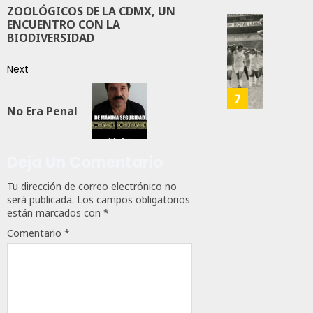
Más
106
ZOOLÓGICOS DE LA CDMX, UN
0
De
ENCUENTRO CON LA
400
IBERO
142
BIODIVERSIDAD
Eleme
Resgu
Del
La
Next
Ejércit
Memor
Mexic
Del
7
Y
No Era Penal
Primer
La
Mundia
Guardi
Femeni
Nacio
Que
Deja Un Comentario
Llenó
JULIO
Tu dirección de correo electrónico no
El
19,
será publicada.
Los campos obligatorios
Estadi
2026
están marcados con
*
Aztec
0
Comentario
*
JULIO
169
19,
2026
0