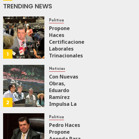
De
TRENDING NEWS
Supervisión
Del Tren
Política
Maya De
Propone
Carga
Haces
JULIO 18, 2026
Certificaciones
0
155
Laborales
1
Trinacionales
Para Preparar
A México Para
Noticias
Nueva
Con Nuevas
Economía
Obras,
Eduardo
Ramírez
AGOSTO 5, 2026
2
0
38
Impulsa La
Transformación
Integral Del
Política
ZooMAT
Pedro Haces
Propone
JULIO 28, 2026
Agenda Para
0
110