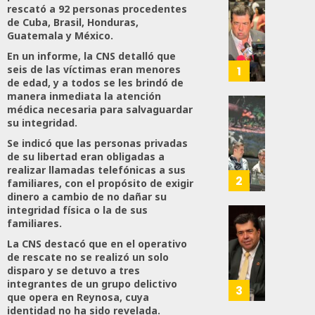
Propo
rescató a 92 personas procedentes
Haces
de Cuba, Brasil, Honduras,
Guatemala y México.
Certif
Labora
En un informe, la CNS detalló que
Trinac
seis de las víctimas eran menores
1
Para
de edad, y a todos se les brindó de
manera inmediata la atención
Prepar
médica necesaria para salvaguardar
A
Con
su integridad.
Méxic
Nueva
Se indicó que las personas privadas
Para
Obras,
de su libertad eran obligadas a
Nueva
Eduard
realizar llamadas telefónicas a sus
Econo
Ramír
2
familiares, con el propósito de exigir
Impul
dinero a cambio de no dañar su
AGOSTO
La
integridad física o la de sus
5, 2026
Transf
familiares.
Pedro
Integr
Haces
0
La CNS destacó que en el operativo
Del
Propo
de rescate no se realizó un solo
38
ZooMA
disparo y se detuvo a tres
Agend
integrantes de un grupo delictivo
Para
3
que opera en Reynosa, cuya
JULIO
Prepar
identidad no ha sido revelada.
28,