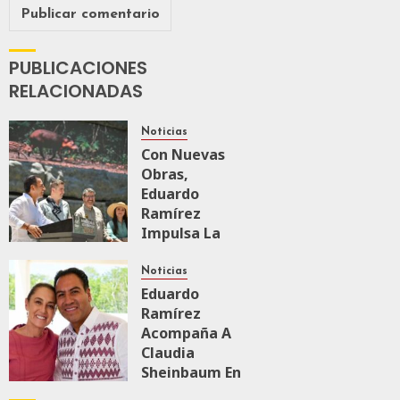
PUBLICACIONES
RELACIONADAS
Noticias
Con Nuevas
Obras,
Eduardo
Ramírez
Impulsa La
Transformación
Integral Del
Noticias
ZooMAT
Eduardo
Ramírez
JULIO 28, 2026
Acompaña A
0
110
Claudia
Sheinbaum En
El Recorrido