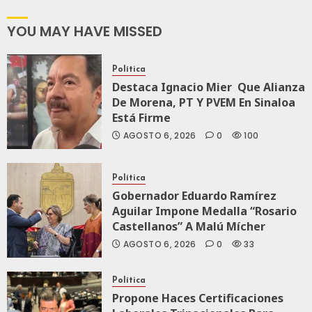
2027:
JULIO
Haces
YOU MAY HAVE MISSED
24,
2026
JULIO
21,
0
Política
2026
Destaca Ignacio Mier Que Alianza
108
0
De Morena, PT Y PVEM En Sinaloa
Está Firme
143
AGOSTO 6, 2026
0
100
Política
Gobernador Eduardo Ramírez
Aguilar Impone Medalla “Rosario
Castellanos” A Malú Mícher
AGOSTO 6, 2026
0
33
Política
Propone Haces Certificaciones