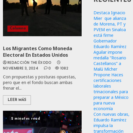
Destaca Ignacio
Mier que alianza
de Morena, PT y
PVEM en Sinaloa
Columna
está firme
Gobernador
Eduardo Ramírez
Los Migrantes Como Moneda
Aguilar impone
Electoral En Estados Unidos
medalla “Rosario
REDACCIÓN THE ÉXODO
Castellanos” a
NOVIEMBRE 3, 2024
0
1082
Malú Mícher
Propone Haces
Con propuestas y posturas opuestas,
certificaciones
pero que en el fondo buscan ambas
laborales
frenar el...
trinacionales para
preparar a México
LEER MÁS
para nueva
economía
Con nuevas obras,
Eduardo Ramírez
2 minutes read
impulsa la
transformación