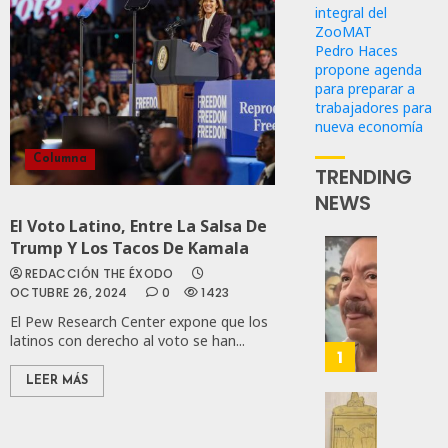
integral del
ZooMAT
Pedro Haces
propone agenda
para preparar a
trabajadores para
nueva economía
Columna
TRENDING
NEWS
El Voto Latino, Entre La Salsa De
Trump Y Los Tacos De Kamala
Desta
REDACCIÓN THE ÉXODO
Ignaci
OCTUBRE 26, 2024
0
1423
Mier
El Pew Research Center expone que los
Que
latinos con derecho al voto se han...
Alianz
1
De
LEER MÁS
Moren
PT
Gober
Y
Eduard