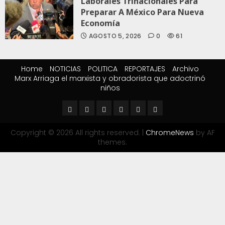
Laborales Trinacionales Para
Preparar A México Para Nueva
Economía
AGOSTO 5, 2026
0
61
Home
NOTICIAS
POLITICA
REPORTAJES
Archivo
Marx Arriaga el marxista y obradorista que adoctrinó
niños
Copyright © 2026 All rights reserved.
|
ChromeNews
by AF
themes.